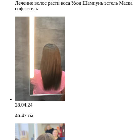
Лечение волос расти коса Уход Шампунь эстель Маска
спф эстель
28.04.24
46-47 см