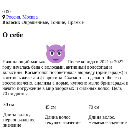
0.00
Россия
,
Москва
Волосы:
Окрашенные
,
Тонкие
,
Прямые
О себе
Начинающий маньяк
. После ковида в 2021 и 2022
году началась беда с волосами, активный волосопад и
залысины. Косметолог посоветовала аюрведу (брингарадж) и
контроль железа и ферритина. Сказано — сделано. Железо
восстановлено, анализы а норме, куплено мыло брингарадж и
начато погружение в мир здоровых и сильных волос. Цель —
70 см длины
30 см
45 см
70 см
Длина волос,
Длина волос,
Длина волос,
первоначальное
текущее значение
желаемое значение
значение