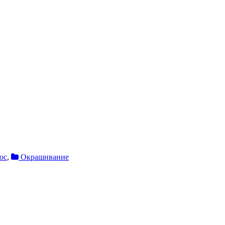
ос
,
Окрашивание