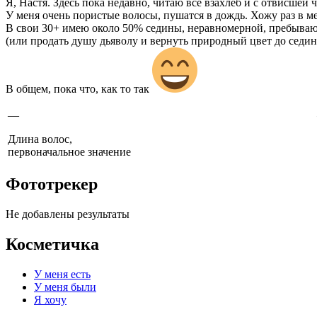
Я, Настя. Здесь пока недавно, читаю всё взахлеб и с отвисшей 
У меня очень пористые волосы, пушатся в дождь. Хожу раз в ме
В свои 30+ имею около 50% седины, неравномерной, пребываю 
(или продать душу дьяволу и вернуть природный цвет до седи
В общем, пока что, как то так
—
Длина волос,
первоначальное значение
Фототрекер
Не добавлены результаты
Косметичка
У меня есть
У меня были
Я хочу