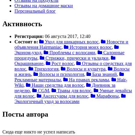
Отзывы на продукты
Отзывы на домашние маски
Персональный блог
Активность
Регистрация:
06 августа 2017, 12:40
Состоит в:
Уход для шикарных волос
,
Новости и
объявления Hairmaniac
,
История моих волос
,
Эконом-уход
,
Проблемы с волосами
,
Салонные
процедуры
,
Стрижки, прически и укладки
,
Окрашивание
,
Рост волос
,
Отзывы о средствах для
волос
,
Трихология
,
Волосы и культура
,
Волосы
и жизнь
,
Волосы и психология
,
База знаний
,
Рекламные материалы
,
На правах рекламы
,
Hair-
Wiki
,
Наши средства для волос
,
Дневник за
неделю
,
CGM
,
Травы для волос
,
Умные девайсы
для волос
,
Аксессуары для волос
,
Марафоны
,
Экологичный уход за волосами
Посты автора
Сюда еще никто не успел написать