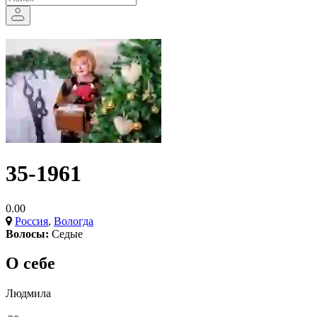
35-1961
0.00
Россия
,
Вологда
Волосы:
Седые
О себе
Людмила