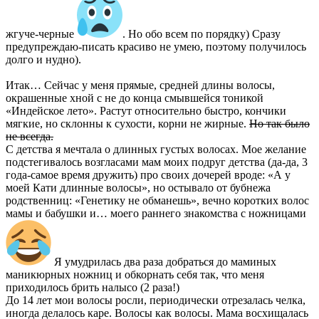
жгуче-черные
. Но обо всем по порядку) Сразу
предупреждаю-писать красиво не умею, поэтому получилось
долго и нудно).
Итак… Сейчас у меня прямые, средней длины волосы,
окрашенные хной с не до конца смывшейся тоникой
«Индейское лето». Растут относительно быстро, кончики
мягкие, но склонны к сухости, корни не жирные.
Но так было
не всегда.
С детства я мечтала о длинных густых волосах. Мое желание
подстегивалось возгласами мам моих подруг детства (да-да, 3
года-самое время дружить) про своих дочерей вроде: «А у
моей Кати длинные волосы», но остывало от бубнежа
родственниц: «Генетику не обманешь», вечно коротких волос
мамы и бабушки и… моего раннего знакомства с ножницами
Я умудрилась два раза добраться до маминых
маникюрных ножниц и обкорнать себя так, что меня
приходилось брить налысо (2 раза!)
До 14 лет мои волосы росли, периодически отрезалась челка,
иногда делалось каре. Волосы как волосы. Мама восхищалась