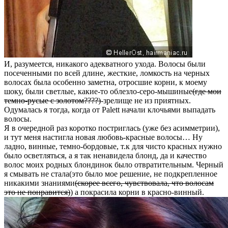
И, разумеется, никакого адекватного ухода. Волосы были
посеченными по всей длине, жесткие, ломкость на черных
волосах была особенно заметна, отросшие корни, к моему
шоку, были светлые, какие-то облезло-серо-мышиные
(где мои
темно-русые с золотом????)
-зрелище не из приятных.
Одумалась я тогда, когда от Palett начали клочьями выпадать
волосы.
Я в очередной раз коротко постриглась (уже без асимметрии),
и тут меня настигла новая любовь-красные волосы… Ну
ладно, винные, темно-бордовые, т.к для чисто красных нужно
было осветляться, а я так ненавидела блонд, да и качество
волос моих родных блондинок было отвратительным. Черный
я смывать не стала(это было мое решение, не подкрепленное
никакими знаниями
(скорее всего, чувствовала, что волосам
это не понравится)
) а покрасила корни в красно-винный.