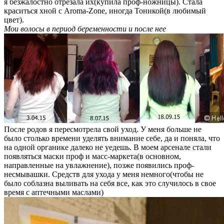
я безжалостно отрезала их(купила проф-ножницы). Стала
краситься хной с Aroma-Zone, иногда Тоникой(в любимый
цвет).
Мои волосы в период беременности и после нее
После родов я пересмотрела свой уход. У меня больше не
было столько времени уделять внимание себе, да и поняла, что
на одной органике далеко не уедешь. В моем арсенале стали
появляться маски проф и масс-маркета(в основном,
направленные на увлажнение), позже появились проф-
несмывашки. Средств для ухода у меня немного(чтобы не
было соблазна выливать на себя все, как это случилось в свое
время с аптечными маслами)