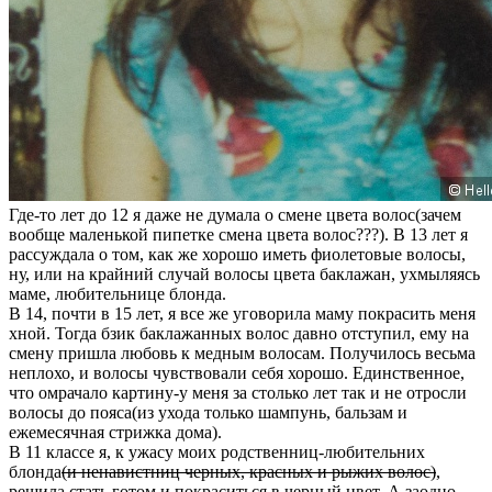
Где-то лет до 12 я даже не думала о смене цвета волос(зачем
вообще маленькой пипетке смена цвета волос???). В 13 лет я
рассуждала о том, как же хорошо иметь фиолетовые волосы,
ну, или на крайний случай волосы цвета баклажан, ухмыляясь
маме, любительнице блонда.
В 14, почти в 15 лет, я все же уговорила маму покрасить меня
хной. Тогда бзик баклажанных волос давно отступил, ему на
смену пришла любовь к медным волосам. Получилось весьма
неплохо, и волосы чувствовали себя хорошо. Единственное,
что омрачало картину-у меня за столько лет так и не отросли
волосы до пояса(из ухода только шампунь, бальзам и
ежемесячная стрижка дома).
В 11 классе я, к ужасу моих родственниц-любительних
блонда
(и ненавистниц черных, красных и рыжих волос)
,
решила стать готом и покраситься в черный цвет. А заодно