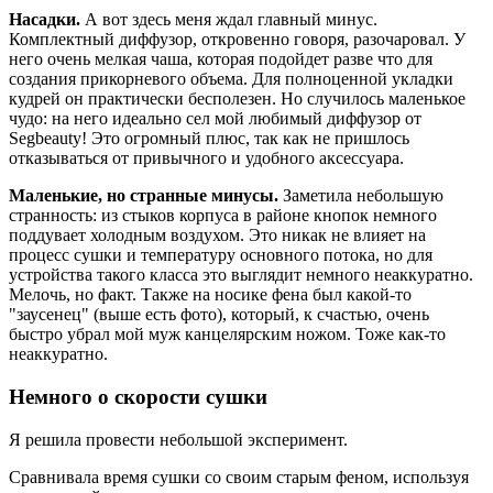
Насадки.
А вот здесь меня ждал главный минус.
Комплектный диффузор, откровенно говоря, разочаровал. У
него очень мелкая чаша, которая подойдет разве что для
создания прикорневого объема. Для полноценной укладки
кудрей он практически бесполезен. Но случилось маленькое
чудо: на него идеально сел мой любимый диффузор от
Segbeauty! Это огромный плюс, так как не пришлось
отказываться от привычного и удобного аксессуара.
Маленькие, но странные минусы.
Заметила небольшую
странность: из стыков корпуса в районе кнопок немного
поддувает холодным воздухом. Это никак не влияет на
процесс сушки и температуру основного потока, но для
устройства такого класса это выглядит немного неаккуратно.
Мелочь, но факт. Также на носике фена был какой-то
"заусенец" (выше есть фото), который, к счастью, очень
быстро убрал мой муж канцелярским ножом. Тоже как-то
неаккуратно.
Немного о скорости сушки
Я решила провести небольшой эксперимент.
Сравнивала время сушки со своим старым феном, используя