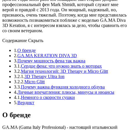
профессиональный фен Mark Shmidt, который служит мне
верой и правдой с 2013 года. Он мощный, надежный, но,
признаюсь, очень тяжелый. Поэтому, когда мне представилась
возможность познакомиться поближе с моделью GA.MA Diva
3D Keration, я с интересом взялась за дело, чтобы сравнить его
со своим ветераном.
Содержание
Скрыть
1.
О бренде
2.
GA.MA KERATION DIVA 3D
3.
Почему мощность фена так важна
3.1.
Сердце фена: что нужно знать о моторах
3.2.
Магия технологий: 3D Therapy и Micro Glitt
3.2.1.
3D Therapy Ultra Ion
3.2.2.
Micro Glitt
3.3.
Почему важна функция холодного обдува
4.
Личные впечатления: плюсы, минусы и нюансы
4.1.
Немного о скорости сушки
5.
Вердикт
О бренде
GA.MA (Gama Italy Professional) - настоящий итальянский