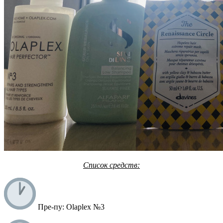
Список средств:
Пре-пу: Olaplex №3