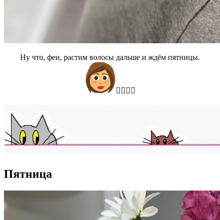
Ну что, феи, растим волосы дальше и ждём пятницы.
🧚‍♀️🧘‍♀️
Пятница