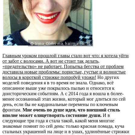
Главным уроком прошлой главы стало вот что: я хотела уйти
от забот с волосами. А вот не стоит так делать,
«предательство» не работает. Попытка бегства от проблем
доставила новые проблемы: пористые, густые и волнистые
волосы в короткой стрижке попробуй уложи!
Но других
моделей поведения я в то время не знала. Однако, всё
описанное выше уже покрылось пылью и относится к
доисторическим событиям. А с 2014 года я вошла в более-
менее осознанный этап жизни, который мог длиться по сей
день, если бы не кардинальные перемены по ключевым
фронтам.
Мне очень по душе идея, что внешний стиль
вполне может олицетворять состояние души.
И в
следующие три года я стала такой, какой меня многие
знакомые помнят по сей день: только красная помада, куча
стальных украшений на лице и в ушах, удлинённые стрижки