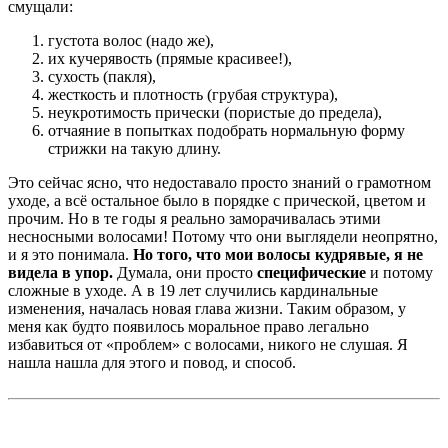
смущали:
густота волос (надо же),
их кучерявость (прямые красивее!),
сухость (пакля),
жесткость и плотность (грубая структура),
неукротимость прически (пористые до предела),
отчаяние в попытках подобрать нормальную форму
стрижки на такую длину.
Это сейчас ясно, что недоставало просто знаний о грамотном
уходе, а всё остальное было в порядке с прической, цветом и
прочим. Но в те годы я реально заморачивалась этими
несносными волосами! Потому что они выглядели неопрятно,
и я это понимала.
Но того, что мои волосы кудрявые, я не
видела в упор.
Думала, они просто
специфические
и потому
сложные в уходе. А в 19 лет случились кардинальные
изменения, началась новая глава жизни. Таким образом, у
меня как будто появилось моральное право легально
избавиться от «проблем» с волосами, никого не слушая. Я
нашла нашла для этого и повод, и способ.