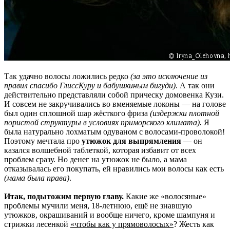
Так удачно волосы ложились редко
(за это исключение из
правил спасибо ГлиссКуру и бабушкиным бигуди)
. А так они
действительно представляли собой прическу домовенка Кузи.
И совсем не закручивались во вменяемые локоны — на голове
был один сплошной шар жёсткого фриза
(издержки плотной
пористой структуры в условиях приморского климата).
Я
была натурально лохматым одуваном с волосами-проволокой!
Поэтому мечтала про
утюжок для выпрямления
— он
казался волшебной таблеткой, которая избавит от всех
проблем сразу. Но денег на утюжок не было, а мама
отказывалась его покупать, ей нравились мои волосы как есть
(мама была права)
.
Итак, подытожим первую главу.
Какие же «волосяные»
проблемы мучили меня, 18-летнюю, ещё не знавшую
утюжков, окрашиваний и вообще ничего, кроме шампуня и
стрижки лесенкой
«чтобы как у прямоволосых»
? Жесть как