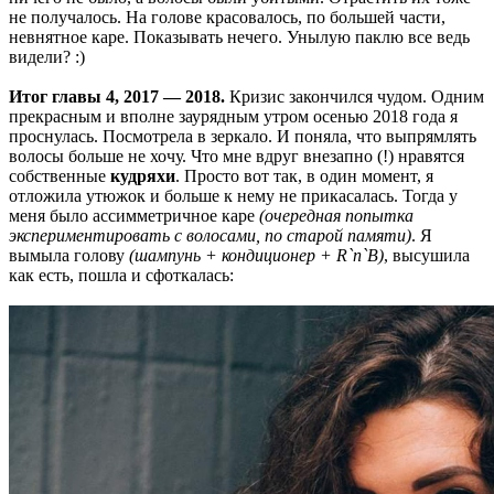
не получалось. На голове красовалось, по большей части,
невнятное каре. Показывать нечего. Унылую паклю все ведь
видели? :)
Итог главы 4, 2017 — 2018.
Кризис закончился чудом. Одним
прекрасным и вполне заурядным утром осенью 2018 года я
проснулась. Посмотрела в зеркало. И поняла, что выпрямлять
волосы больше не хочу. Что мне вдруг внезапно (!) нравятся
собственные
кудряхи
. Просто вот так, в один момент, я
отложила утюжок и больше к нему не прикасалась. Тогда у
меня было ассимметричное каре
(очередная попытка
экспериментировать с волосами, по старой памяти)
. Я
вымыла голову
(шампунь + кондиционер + R`n`B)
, высушила
как есть, пошла и сфоткалась: