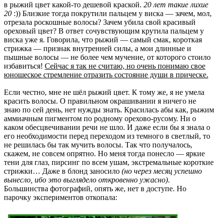
в рыжий цвет какой-то дешевой краской.
20 лет такие лихие
20
:)) Близкие тогда покрутили пальцем у виска — зачем, мол,
отрезала роскошные волосы? Зачем убила свой красивый
ореховый цвет? В ответ сочувствующим крутила пальцем у
виска уже я. Говорила, что рыжий — самый смак, короткая
стрижка — признак внутренней силы, а мои длинные и
пышные волосы — не более чем мучение, от которого стоило
избавиться!
Сейчас я так не считаю, но очень понимаю свое
юношеское стремление отразить состояние души в прическе.
Если честно, мне не шёл рыжий цвет. К тому же, я не умела
красить волосы. О правильном окрашивании я ничего не
знаю по сей день, нет нужды знать. Красилась абы как, рыжим
аммиачным пигментом по родному орехово-русому. Ни о
каком обесцвечивании речи не шло. И даже если бы я знала о
его необходимости перед переходом из темного в светлый, то
не решилась бы так мучить волосы. Так что получалось,
скажем, не совсем опрятно. Но меня тогда понесло — яркие
тени для глаз, пирсинг по всем ушам, экстремальные короткие
стрижки… Даже в блонд заносило
(но через месяц успешно
вынесло, ибо это выглядело откровенно ужасно)
.
Большинства фотографий, опять же, нет в доступе. Но
парочку экспериментов откопала: