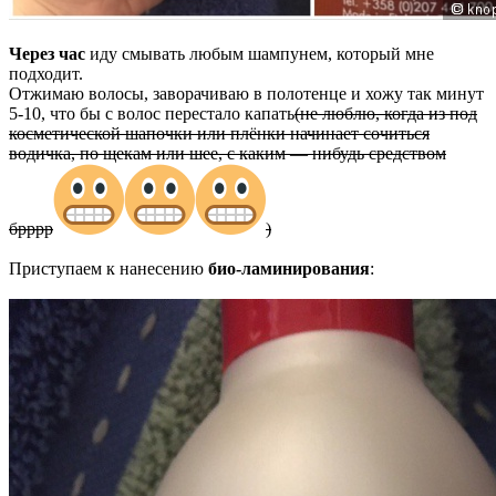
Через час
иду смывать любым шампунем, который мне
подходит.
Отжимаю волосы, заворачиваю в полотенце и хожу так минут
5-10, что бы с волос перестало капать
(не люблю, когда из под
косметической шапочки или плёнки начинает сочиться
водичка, по щекам или шее, с каким — нибудь средством
брррр
)
Приступаем к нанесению
био-ламинирования
: