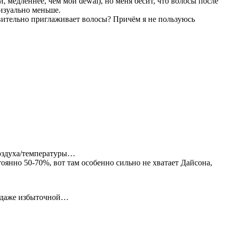
, медленнее, чем мой dewal), но меня бесит, что волосы после
изуально меньше.
твительно приглаживает волосы? Причём я не пользуюсь
воздуха/температуры…
оянно 50-70%, вот там особенно сильно не хватает Дайсона,
я даже избыточной…