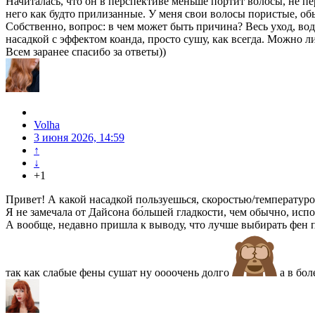
Начиталась, что он в перспективе меньше портит волосы, не пер
него как будто прилизанные. У меня свои волосы пористые, о
Собственно, вопрос: в чем может быть причина? Весь уход, во
насадкой с эффектом коанда, просто сушу, как всегда. Можно ли
Всем заранее спасибо за ответы))
Volha
3 июня 2026, 14:59
↑
↓
+1
Привет! А какой насадкой пользуешься, скоростью/температур
Я не замечала от Дайсона бо́льшей гладкости, чем обычно, ис
А вообще, недавно пришла к выводу, что лучше выбирать фен п
так как слабые фены сушат ну оооочень долго
а в бол