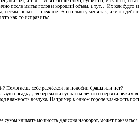
есушивает, и т. д… И всё бы неплохо, сушит он, и сушит ( кстати
бычно после мытья головы хороший объем, а тут… Их как будто в
да, несмывашки — прежние. Это только у меня так, или он дейс
 это как-то исправить?
ой? Помогаешь себе расчёской на подобии браша или нет?
пользую насадку для бережной сушки (колечко) и первый режим 
од влажность воздуха. Например в одном городе влажность пост
ее сухом климате мощность Дайсона наоборот, может показатьс