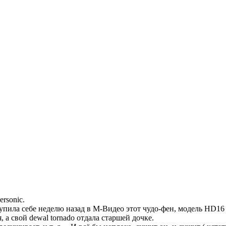
rsonic.
упила себе неделю назад в М-Видео этот чудо-фен, модель HD16 n
 а свой dewal tornado отдала старшей дочке.