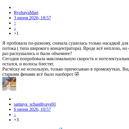
RyzhayaMari
3 июня 2026, 18:57
↑
↓
+1
Я пробовала по-разному, сначала сушилась только насадкой дл
потока ( типа широкого концентратора). Вроде всё неплохо, но
раз распушались и были объемнее?
Сегодня попробовала максимальную скорость и интелектуальный
остался, и волосы блестят.
Расчёску не использую, только причесываю в промежутках. Ви
старыми фенами всё было наоборот 🤣
samaya_schastlivaya91
6 июня 2026, 10:57
↓
+3