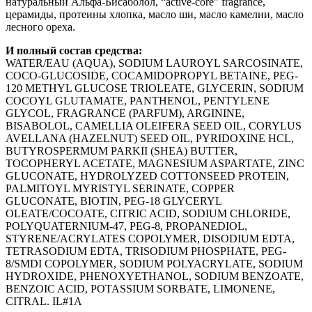
натуральный Альфа-Бисаболол, “active-core” fragrance,
церамиды, протеины хлопка, масло ши, масло камелии, масло
лесного ореха.
И полный состав средства:
WATER/EAU (AQUA), SODIUM LAUROYL SARCOSINATE,
COCO-GLUCOSIDE, COCAMIDOPROPYL BETAINE, PEG-
120 METHYL GLUCOSE TRIOLEATE, GLYCERIN, SODIUM
COCOYL GLUTAMATE, PANTHENOL, PENTYLENE
GLYCOL, FRAGRANCE (PARFUM), ARGININE,
BISABOLOL, CAMELLIA OLEIFERA SEED OIL, CORYLUS
AVELLANA (HAZELNUT) SEED OIL, PYRIDOXINE HCL,
BUTYROSPERMUM PARKII (SHEA) BUTTER,
TOCOPHERYL ACETATE, MAGNESIUM ASPARTATE, ZINC
GLUCONATE, HYDROLYZED COTTONSEED PROTEIN,
PALMITOYL MYRISTYL SERINATE, COPPER
GLUCONATE, BIOTIN, PEG-18 GLYCERYL
OLEATE/COCOATE, CITRIC ACID, SODIUM CHLORIDE,
POLYQUATERNIUM-47, PEG-8, PROPANEDIOL,
STYRENE/ACRYLATES COPOLYMER, DISODIUM EDTA,
TETRASODIUM EDTA, TRISODIUM PHOSPHATE, PEG-
8/SMDI COPOLYMER, SODIUM POLYACRYLATE, SODIUM
HYDROXIDE, PHENOXYETHANOL, SODIUM BENZOATE,
BENZOIC ACID, POTASSIUM SORBATE, LIMONENE,
CITRAL. IL#1A