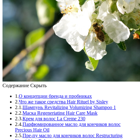
Содержание
Скрыть
1.
О концепции бренда и пробниках
2.
Что же такое средства Hair Rituel by Sisley
2.1.
Шампунь Revitalizing Volumizing Shampoo 1
2.2.
Маска Regeneriating Hair Care Mask
2.3.
Крем для волос La Creme 230
2.4.
Парфюмированное масло для кончиков волос
Precious Hair Oil
2.5.
Пре-пу масло для кончиков волос Restructuring