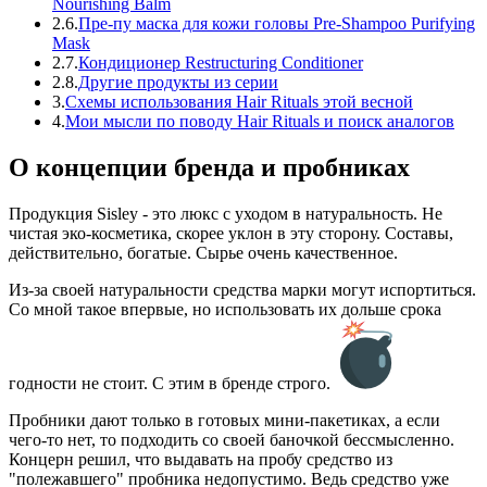
Nourishing Balm
2.6.
Пре-пу маска для кожи головы Pre-Shampoo Purifying
Mask
2.7.
Кондиционер Restructuring Conditioner
2.8.
Другие продукты из серии
3.
Схемы использования Hair Rituals этой весной
4.
Мои мысли по поводу Hair Rituals и поиск аналогов
О концепции бренда и пробниках
Продукция Sisley - это люкс с уходом в натуральность. Не
чистая эко-косметика, скорее уклон в эту сторону. Составы,
действительно, богатые. Сырье очень качественное.
Из-за своей натуральности средства марки могут испортиться.
Со мной такое впервые, но использовать их дольше срока
годности не стоит. С этим в бренде строго.
Пробники дают только в готовых мини-пакетиках, а если
чего-то нет, то подходить со своей баночкой бессмысленно.
Концерн решил, что выдавать на пробу средство из
"полежавшего" пробника недопустимо. Ведь средство уже