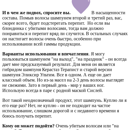
И в чем же подвох, спросите вы.
В насыщенности
состава. Помыв волосы шампунем второй и третий раз, вас,
скорее всего, будет подстерегать перепит. Но если вы
блондинка с убитыми волосами, тогда вам должно
понравиться и перепит вряд ли случится. В остальных случаях
он настигает волосы очень быстро, особенно при
использовании всей гаммы продукции.
Варианты использования и впечатления
. Я могу
пользоваться шампунем "на выход", "на праздник" - он всегда
дает мне предсказуемый результат. Для меня он является
гибридом шампуня Керастаз Терапист и старой версии
шампуня Эликсир Ультим. Все в одном. А еще он дает
классный объем. Но из-за масел на 2-3 день волосы выглядят
не свежими. Зато в первый день - мир у ваших ног.
Использую всегда в паре с родной маской Сислей.
Вот такой неоднозначный продукт, этот шампунь. Куплю ли я
его еще раз? Нет, не куплю - он не подходит на частое
использование, слишком дорогой и с недавнего времени я
боюсь получать перепит.
Кому он может подойти?
Очень убитым волосам или "на