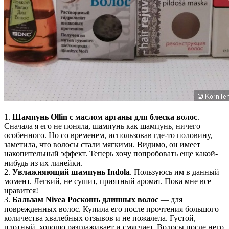
1.
Шампунь Ollin с маслом арганы для блеска волос
.
Сначала я его не поняла, шампунь как шампунь, ничего
особенного. Но со временем, использовав где-то половину,
заметила, что волосы стали мягкими. Видимо, он имеет
накопительный эффект. Теперь хочу попробовать еще какой-
нибудь из их линейки.
2.
Увлажняющий шампунь Indola
. Пользуюсь им в данный
момент. Легкий, не сушит, приятный аромат. Пока мне все
нравится!
3.
Бальзам Nivea Роскошь длинных волос
— для
поврежденных волос. Купила его после прочтения большого
количества хвалебных отзывов и не пожалела. Густой,
плотный, хорошо разглаживает и смягчает. Волосы после него