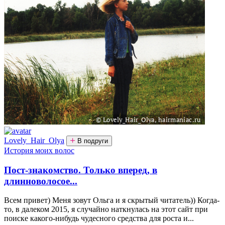
Lovely_Hair_Olya
В подруги
История моих волос
Пост-знакомство. Только вперед, в
длинноволосое...
Всем привет) Меня зовут Ольга и я скрытый читатель)) Когда-
то, в далеком 2015, я случайно наткнулась на этот сайт при
поиске какого-нибудь чудесного средства для роста и...