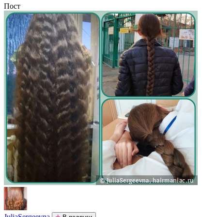
Пост
JuliaSergeevna