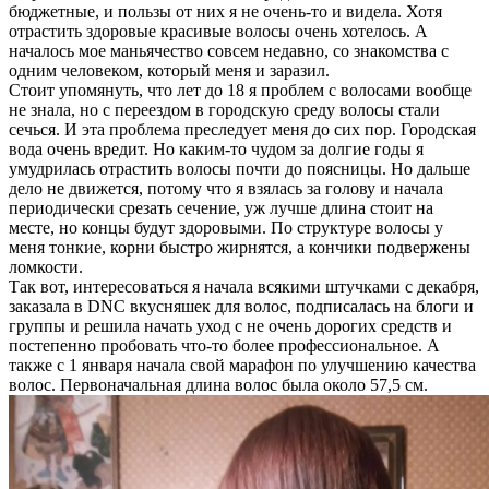
бюджетные, и пользы от них я не очень-то и видела. Хотя
отрастить здоровые красивые волосы очень хотелось. А
началось мое маньячество совсем недавно, со знакомства с
одним человеком, который меня и заразил.
Стоит упомянуть, что лет до 18 я проблем с волосами вообще
не знала, но с переездом в городскую среду волосы стали
сечься. И эта проблема преследует меня до сих пор. Городская
вода очень вредит. Но каким-то чудом за долгие годы я
умудрилась отрастить волосы почти до поясницы. Но дальше
дело не движется, потому что я взялась за голову и начала
периодически срезать сечение, уж лучше длина стоит на
месте, но концы будут здоровыми. По структуре волосы у
меня тонкие, корни быстро жирнятся, а кончики подвержены
ломкости.
Так вот, интересоваться я начала всякими штучками с декабря,
заказала в DNC вкусняшек для волос, подписалась на блоги и
группы и решила начать уход с не очень дорогих средств и
постепенно пробовать что-то более профессиональное. А
также с 1 января начала свой марафон по улучшению качества
волос. Первоначальная длина волос была около 57,5 см.