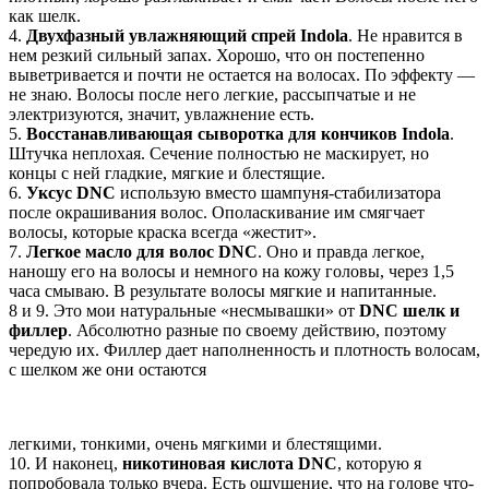
как шелк.
4.
Двухфазный увлажняющий спрей Indola
. Не нравится в
нем резкий сильный запах. Хорошо, что он постепенно
выветривается и почти не остается на волосах. По эффекту —
не знаю. Волосы после него легкие, рассыпчатые и не
электризуются, значит, увлажнение есть.
5.
Восстанавливающая сыворотка для кончиков Indola
.
Штучка неплохая. Сечение полностью не маскирует, но
концы с ней гладкие, мягкие и блестящие.
6.
Уксус DNC
использую вместо шампуня-стабилизатора
после окрашивания волос. Ополаскивание им смягчает
волосы, которые краска всегда «жестит».
7.
Легкое масло для волос DNC
. Оно и правда легкое,
наношу его на волосы и немного на кожу головы, через 1,5
часа смываю. В результате волосы мягкие и напитанные.
8 и 9. Это мои натуральные «несмывашки» от
DNC шелк и
филлер
. Абсолютно разные по своему действию, поэтому
чередую их. Филлер дает наполненность и плотность волосам,
с шелком же они остаются
легкими, тонкими, очень мягкими и блестящими.
10. И наконец,
никотиновая кислота DNC
, которую я
попробовала только вчера. Есть ощущение, что на голове что-