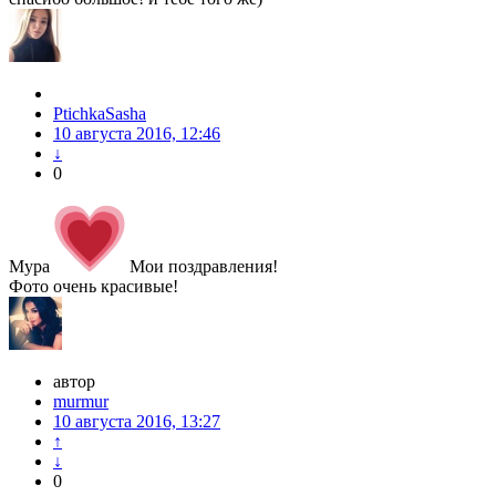
PtichkaSasha
10 августа 2016, 12:46
↓
0
Мура
Мои поздравления!
Фото очень красивые!
автор
murmur
10 августа 2016, 13:27
↑
↓
0