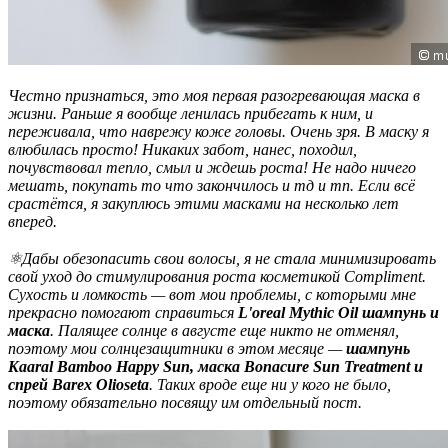
Честно признаться, это моя первая разогревающая маска в
жизни. Раньше я вообще ленилась прибегать к ним, и
переживала, что наврежу коже головы. Очень зря. В маску я
влюбилась просто! Никаких забот, нанес, походил,
почувствовал тепло, смыл и ждешь роста! Не надо ничего
мешать, покупать то что закончилось и тд и тп. Если всё
срастётся, я закуплюсь этими масками на несколько лет
вперед.
⚛Дабы обезопасить свои волосы, я не стала минимизировать
свой уход до стимулирования роста косметикой Compliment.
Сухость и ломкость — вот мои проблемы, с которыми мне
прекрасно помогают справиться
L'oreal Mythic Oil шампунь и
маска
. Палящее солнце в августе еще никто не отменял,
поэтому мои солнцезащитники в этом месяце —
шампунь
Kaaral Bamboo Happy Sun, маска Bonacure Sun Treatment и
спрей Barex Olioseta
. Таких вроде еще ни у кого не было,
поэтому обязательно посвящу им отдельный пост.