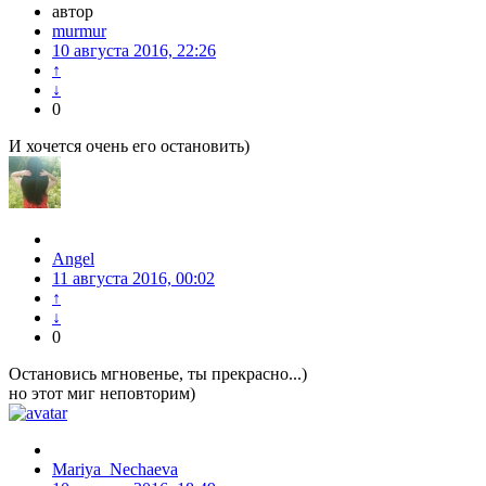
автор
murmur
10 августа 2016, 22:26
↑
↓
0
И хочется очень его остановить)
Angel
11 августа 2016, 00:02
↑
↓
0
Остановись мгновенье, ты прекрасно...)
но этот миг неповторим)
Mariya_Nechaeva