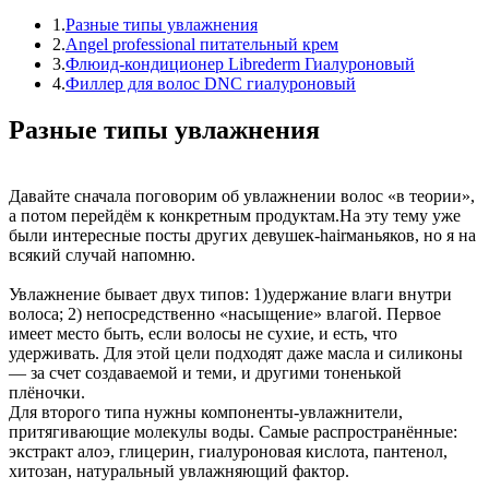
1.
Разные типы увлажнения
2.
Angel professional питательный крем
3.
Флюид-кондиционер Librederm Гиалуроновый
4.
Филлер для волос DNC гиалуроновый
Разные типы увлажнения
Давайте сначала поговорим об увлажнении волос «в теории»,
а потом перейдём к конкретным продуктам.На эту тему уже
были интересные посты других девушек-hairманьяков, но я на
всякий случай напомню.
Увлажнение бывает двух типов: 1)удержание влаги внутри
волоса; 2) непосредственно «насыщение» влагой. Первое
имеет место быть, если волосы не сухие, и есть, что
удерживать. Для этой цели подходят даже масла и силиконы
— за счет создаваемой и теми, и другими тоненькой
плёночки.
Для второго типа нужны компоненты-увлажнители,
притягивающие молекулы воды. Самые распространённые:
экстракт алоэ, глицерин, гиалуроновая кислота, пантенол,
хитозан, натуральный увлажняющий фактор.