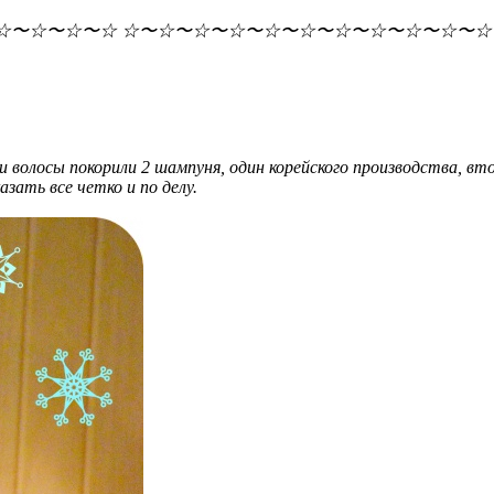
〜☆〜☆〜☆〜☆ ​☆〜☆〜☆〜☆〜☆〜☆〜☆〜☆〜☆〜☆〜☆
и волосы покорили 2 шампуня, один корейского производства, вт
азать все четко и по делу.