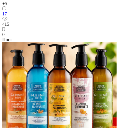
+5
17
415
0
Пост