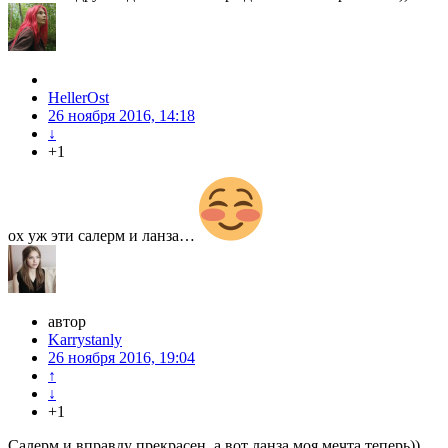
HellerOst
26 ноября 2016, 14:18
↓
+1
ох уж эти салерм и ланза…
автор
Karrystanly
26 ноября 2016, 19:04
↑
↓
+1
Салерм и вправду прекрасен, а вот ланза моя мечта теперь))