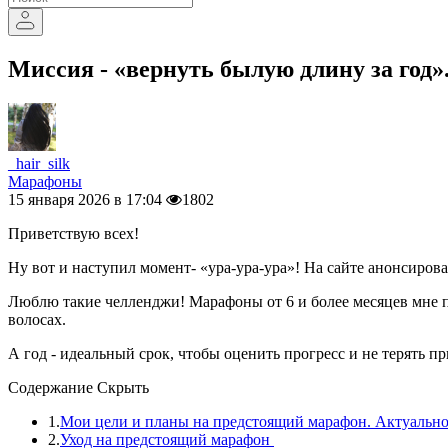
Миссия - «вернуть былую длину за год
_hair_silk
Марафоны
15 января 2026 в 17:04
1802
Приветствую всех!
Ну вот и наступил момент- «ура-ура-ура»! На сайте анонсиров
Люблю такие челленджи! Марафоны от 6 и более месяцев мне п
волосах.
А год - идеальный срок, чтобы оценить прогресс и не терять 
Содержание
Скрыть
1.
Мои цели и планы на предстоящий марафон. Актуально
2.
Уход на предстоящий марафон