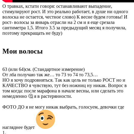
О травках, кстати говоря: останавливают выпадение,
стимулируют рост. И это реально работает, в душе ни одного
волоска не остается, честное слово) К весне будем готовы! И
рост- волосы за январь отрасли на 2 см и я еще срезала
сантиметра 1,5. Итого 3.5 за предыдущий месяц я получила,
поэтому прекращать не буду)
Мои волосы
63 (или 64)см. (Стандартное измерение)
От лба получаю так же… то 73 то 74 то 73,5…
НО я хочу подровняться. Так как цель не только РОСТ но и
КАЧЕСТВО я чувствую, тут без ножниц ну никак. Вопрос в
том когда: после марафона в начале весны, или сделать это
немедленно 🤔 я в растерянности.
ФОТО ДО я не могу никак выбрать, голосуем, девочки где
нагляднее будет
1.