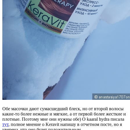
Обе масочки дают сумасшедший блеск, но от второй волосы
какие-то более нежные и мягкие, а от первой более жесткие и
плотные. Поэтому мне они нужны обе) О kaaral hydra писала
тут
, полное мнение о Keravit напишу в отчетном посте, но я
уверена, что оно будет положительным.