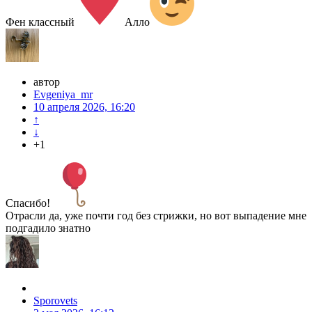
Фен классный
Алло
автор
Evgeniya_mr
10 апреля 2026, 16:20
↑
↓
+1
Спасибо!
Отрасли да, уже почти год без стрижки, но вот выпадение мне
подгадило знатно
Sporovets