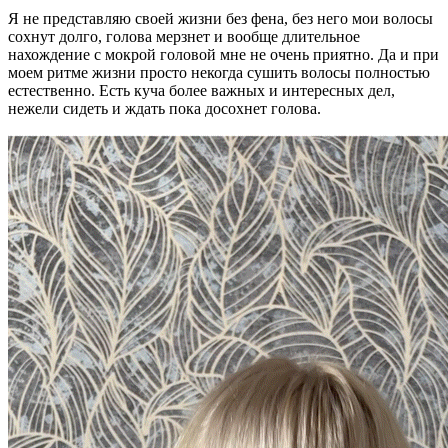
Я не представляю своей жизни без фена, без него мои волосы
сохнут долго, голова мерзнет и вообще длительное
нахождение с мокрой головой мне не очень приятно. Да и при
моем ритме жизни просто некогда сушить волосы полностью
естественно. Есть куча более важных и интересных дел,
нежели сидеть и ждать пока досохнет голова.