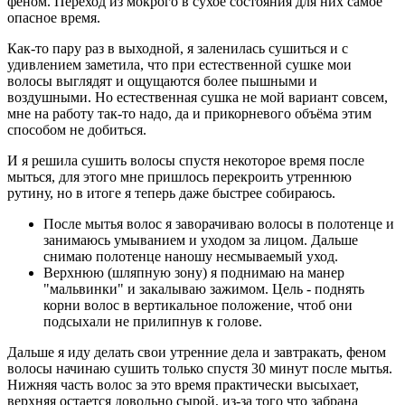
феном. Переход из мокрого в сухое состояния для них самое
опасное время.
Как-то пару раз в выходной, я заленилась сушиться и с
удивлением заметила, что при естественной сушке мои
волосы выглядят и ощущаются более пышными и
воздушными. Но естественная сушка не мой вариант совсем,
мне на работу так-то надо, да и прикорневого объёма этим
способом не добиться.
И я решила сушить волосы спустя некоторое время после
мыться, для этого мне пришлось перекроить утреннюю
рутину, но в итоге я теперь даже быстрее собираюсь.
После мытья волос я заворачиваю волосы в полотенце и
занимаюсь умыванием и уходом за лицом. Дальше
снимаю полотенце наношу несмываемый уход.
Верхнюю (шляпную зону) я поднимаю на манер
"мальвинки" и закалываю зажимом. Цель - поднять
корни волос в вертикальное положение, чтоб они
подсыхали не прилипнув к голове.
Дальше я иду делать свои утренние дела и завтракать, феном
волосы начинаю сушить только спустя 30 минут после мытья.
Нижняя часть волос за это время практически высыхает,
верхняя остается довольно сырой, из-за того что забрана