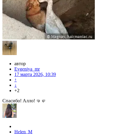
автор
Evgeniya_mr
17 марта 2026, 10:39
↑
↓
+2
Спасибо! Алло! 🤜🤛
Helen_M