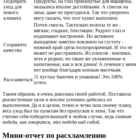
Подобрать
Продукты, на глаз прикинутые для марафона,
уход для
оказались вполне достойными. А список на
нового
запас даже не пригодился. Так что уверенно
климата
могу сказать, что этот пункт выполнен.
Почти смогла. Тактильно волосы те же -
мягкие, гладкие, блестящие. Радуют глаз и
поднимают настроение. Но активное
выпадение заметно повлияло на густоту -
Сохранить
нижний край среза полупрозрачный. И это не
качество
может не расстраивать. Из плюсов - кончики,
хоть и редкие, но такие же увлажненные и
напитанные, как и вся длина! А сечения у меня
нет вообще благодаря хенным масочкам.
11 пустых баночек и упаковок! Это 100%
Расхламиться
успех.
Таким образом, я очень довольна своей работой. Поставила
реалистичные цели и вполне успешно добилась их
выполнения. Да и в целом, точно и четко шла своему плану,
весь уход был по пунктам без пропусков и лени. Так что
считаю себя победительницей в любом случае, ведь
главная
победа, как говорится, это победа над собой
.
Мини-отчет по расхламлению