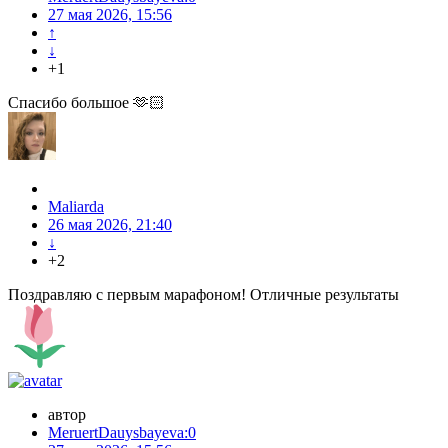
27 мая 2026, 15:56
↑
↓
+1
Спасибо большое 🫶🏻
Maliarda
26 мая 2026, 21:40
↓
+2
Поздравляю с первым марафоном! Отличные результаты
автор
MeruertDauysbayeva:0