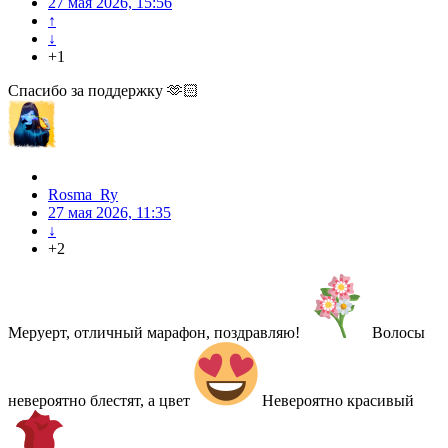
27 мая 2026, 15:56
↑
↓
+1
Спасибо за поддержку 🫶🏻
Rosma_Ry
27 мая 2026, 11:35
↓
+2
Меруерт, отличный марафон, поздравляю!
Волосы
невероятно блестят, а цвет
Невероятно красивый