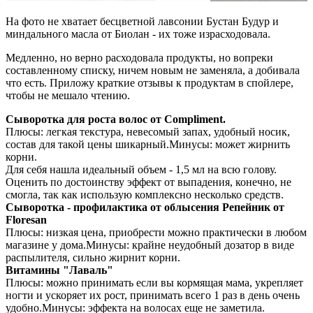
На фото не хватает бесцветной лавсонии Бустан Будур и
миндального масла от Биолан - их тоже израсходовала.
Медленно, но верно расходовала продукты, но вопреки
составленному списку, ничем новым не заменяла, а добивала
что есть. Приложу краткие отзывы к продуктам в спойлере,
чтобы не мешало чтению.
Сыворотка для роста волос от Compliment.
Плюсы: легкая текстура, невесомый запах, удобный носик,
состав для такой цены шикарный.Минусы: может жирнить
корни.
Для себя нашла идеальный объем - 1,5 мл на всю голову.
Оценить по достоинству эффект от выпадения, конечно, не
смогла, так как использую комплексно несколько средств.
Сыворотка - профилактика от облысения Репейник от
Floresan
Плюсы: низкая цена, приобрести можно практически в любом
магазине у дома.Минусы: крайне неудобный дозатор в виде
распылителя, сильно жирнит корни.
Витамины "Лаваль"
Плюсы: можно принимать если вы кормящая мама, укрепляет
ногти и ускоряет их рост, принимать всего 1 раз в день очень
удобно.Минусы: эффекта на волосах еще не заметила.