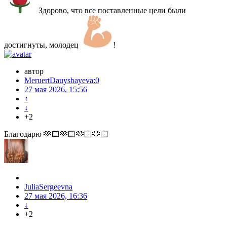
Здорово, что все поставленные цели были
достигнуты, молодец
!
автор
MeruertDauysbayeva:0
27 мая 2026, 15:56
↑
↓
+2
Благодарю 🫶🏻🫶🏻🫶🏻🫶🏻
JuliaSergeevna
27 мая 2026, 16:36
↓
+2