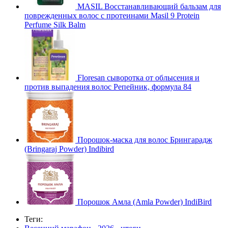
MASIL Восстанавливающий бальзам для
поврежденных волос с протеинами Masil 9 Protein
Perfume Silk Balm
Floresan сыворотка от облысения и
против выпадения волос Репейник, формула 84
Порошок-маска для волос Брингарадж
(Bringaraj Powder) Indibird
Порошок Амла (Amla Powder) IndiBird
Теги: