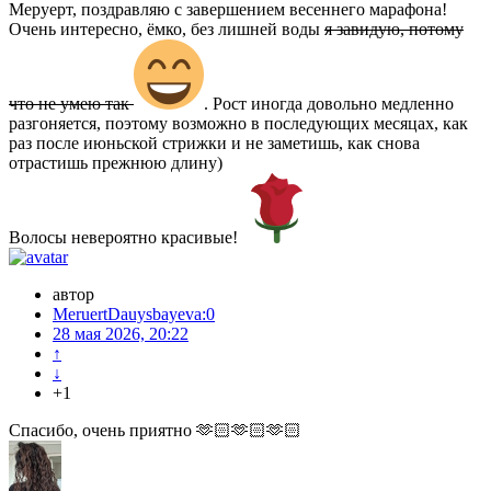
Меруерт, поздравляю с завершением весеннего марафона!
Очень интересно, ёмко, без лишней воды
я завидую, потому
что не умею так
. Рост иногда довольно медленно
разгоняется, поэтому возможно в последующих месяцах, как
раз после июньской стрижки и не заметишь, как снова
отрастишь прежнюю длину)
Волосы невероятно красивые!
автор
MeruertDauysbayeva:0
28 мая 2026, 20:22
↑
↓
+1
Спасибо, очень приятно 🫶🏻🫶🏻🫶🏻