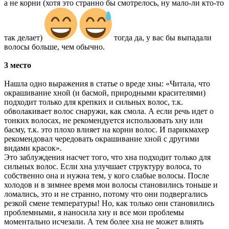
а не корни (хотя это странно бы смотрелось, ну мало-ли кто-то
так делает)
тогда да, у вас бы выпадали
волосы больше, чем обычно.
3 место
Нашла одно выражения в статье о вреде хны: «Читала, что
окрашивание хной (и басмой, природными красителями)
подходит только для крепких и сильных волос, т.к.
обволакивает волос снаружи, как смола. А если речь идет о
тонких волосах, не рекомендуется использовать хну или
басму, т.к. это плохо влияет на корни волос. И парикмахер
рекомендовал чередовать окрашивание хной с другими
видами красок».
Это заблуждения насчет того, что хна подходит только для
сильных волос. Если хна улучшает структуру волоса, то
собственно она и нужна тем, у кого слабые волосы. После
холодов и в зимнее время мои волосы становились тоньше и
ломались, это и не странно, потому что они подвергались
резкой смене температуры! Но, как только они становились
проблемными, я наносила хну и все мои проблемы
моментально исчезали. А тем более хна не может влиять