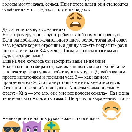
волосы могут начать сечься. При потере влаги они становятся
ослабленными — теряют силу и выпадают.
Да-да, есть такое, к сожалению
Но, к примеру, я не злоупотребляю хной и вам не советую.
Если вы добились желательного цвета волос, тогда мой совет
вам, красьте корни отросшие, а длину можете покрасить раз в
полгода или раз в 3-4 месяца. Тогда и волосы красивыми
будут, и здоровыми!
Еще на чем хотелось бы заострить ваше внимание!
Надо знать и разбираться, как окрашивать волосы хной, а не
как некоторые девушки любят купить хну, и «Давай заварим
просто кипяточком и посидим часа 3 — как написал
производитель!» Этот минус опять же не к хне относится.
Это типичные ошибки девушек. А потом только и слышу
фразу: «Хна — это зло, она мне все волосы сожгла». Да не хна
тебе волосы сожгла, а ты сама!!! Не зря есть выражение, что то
же лекарство в наших руках может стать и ядом.