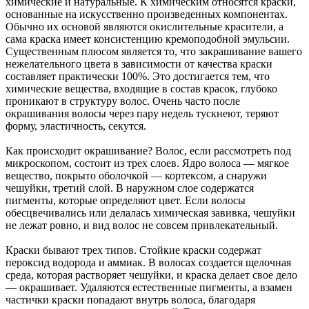
химические и натуральные. К химическим относятся краски,
основанные на искусственно произведенных компонентах.
Обычно их основой являются окислительные красители, а
сама краска имеет консистенцию кремоподобной эмульсии.
Существенным плюсом является то, что закрашивание вашего
нежелательного цвета в зависимости от качества краски
составляет практически 100%. Это достигается тем, что
химические вещества, входящие в состав красок, глубоко
проникают в структуру волос. Очень часто после
окрашивания волосы через пару недель тускнеют, теряют
форму, эластичность, секутся.
Как происходит окрашивание? Волос, если рассмотреть под
микроскопом, состоит из трех слоев. Ядро волоса — мягкое
вещество, покрыто оболочкой — кортексом, а снаружи
чешуйки, третий слой. В наружном слое содержатся
пигменты, которые определяют цвет. Если волосы
обесцвечивались или делалась химическая завивка, чешуйки
не лежат ровно, и вид волос не совсем привлекательный.
Краски бывают трех типов. Стойкие краски содержат
пероксид водорода и аммиак. В волосах создается щелочная
среда, которая растворяет чешуйки, и краска делает свое дело
— окрашивает. Удаляются естественные пигменты, а взамен
частички краски попадают внутрь волоса, благодаря