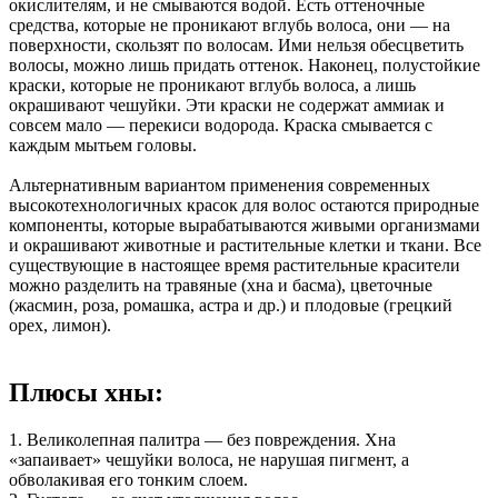
окислителям, и не смываются водой. Есть оттеночные
средства, которые не проникают вглубь волоса, они — на
поверхности, скользят по волосам. Ими нельзя обесцветить
волосы, можно лишь придать оттенок. Наконец, полустойкие
краски, которые не проникают вглубь волоса, а лишь
окрашивают чешуйки. Эти краски не содержат аммиак и
совсем мало — перекиси водорода. Краска смывается с
каждым мытьем головы.
Альтернативным вариантом применения современных
высокотехнологичных красок для волос остаются природные
компоненты, которые вырабатываются живыми организмами
и окрашивают животные и растительные клетки и ткани. Все
существующие в настоящее время растительные красители
можно разделить на травяные (хна и басма), цветочные
(жасмин, роза, ромашка, астра и др.) и плодовые (грецкий
орех, лимон).
Плюсы хны:
1. Великолепная палитра — без повреждения. Хна
«запаивает» чешуйки волоса, не нарушая пигмент, а
обволакивая его тонким слоем.