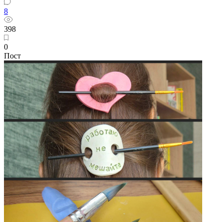
8
398
0
Пост