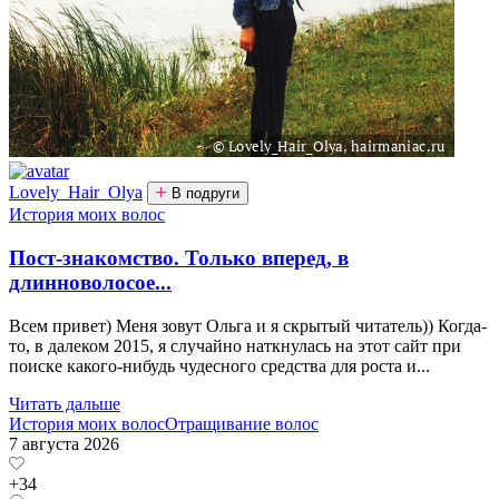
Lovely_Hair_Olya
В подруги
История моих волос
Пост-знакомство. Только вперед, в
длинноволосое...
Всем привет) Меня зовут Ольга и я скрытый читатель)) Когда-
то, в далеком 2015, я случайно наткнулась на этот сайт при
поиске какого-нибудь чудесного средства для роста и...
Читать дальше
История моих волос
Отращивание волос
7 августа 2026
+34