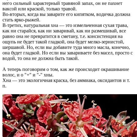
него сильный характерный травяной запах, он не пахнет
ваксой или краской, только травой.
Во-вторых, когда вы заварите его кипятком, водичка должна
стать ярко-рыжей.
В-третих, натуральная хна — это измельченная сухая трава,
как ни старайся, как ни заваривай, как ни размешивай, все
равно она не превратится в сметану, т.е. консистенция на
ощупь не будет такой гладкой, она будет мелко-зернистой,
шершавой. Но, если вы добавите туда много масла, конечно,
она будет гладкой. Но если вы завариваете без масел, просто с
водой, то она не должна быть такой.
А теперь поговорим о том, как же происходит окрашивание
волос, и о "+" и "-" хны.
Хна — это экологичная краска, без аммиака, оксидантов и т.
п.