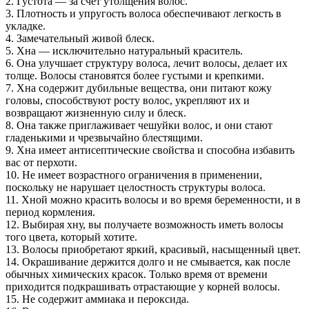
2. Густота — за счет утолщения волос.
3. Плотность и упругость волоса обеспечивают легкость в
укладке.
4. Замечательный живой блеск.
5. Хна — исключительно натуральный краситель.
6. Она улучшает структуру волоса, лечит волосы, делает их
толще. Волосы становятся более густыми и крепкими.
7. Хна содержит дубильные вещества, они питают кожу
головы, способствуют росту волос, укрепляют их и
возвращают жизненную силу и блеск.
8. Она также приглаживает чешуйки волос, и они стают
гладенькими и чрезвычайно блестящими.
9. Хна имеет антисептические свойства и способна избавить
вас от перхоти.
10. Не имеет возрастного ограничения в применении,
поскольку не нарушает целостность структуры волоса.
11. Хной можно красить волосы и во время беременности, и в
период кормления.
12. Выбирая хну, вы получаете возможность иметь волосы
того цвета, который хотите.
13. Волосы приобретают яркий, красивый, насыщенный цвет.
14. Окрашивание держится долго и не смывается, как после
обычных химических красок. Только время от времени
приходится подкрашивать отрастающие у корней волосы.
15. Не содержит аммиака и пероксида.