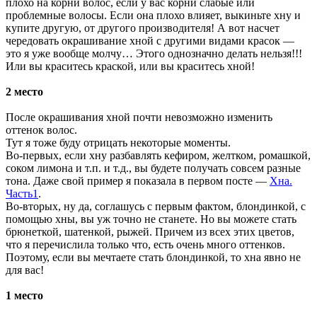
плохо на корни волос, если у вас корни слабые или
проблемные волосы. Если она плохо влияет, выкиньте хну и
купите другую, от другого производителя! А вот насчет
чередовать окрашивание хной с другими видами красок —
это я уже вообще молчу… Этого однозначно делать нельзя!!!
Или вы краситесь краской, или вы краситесь хной!
2 место
После окрашивания хной почти невозможно изменить
оттенок волос.
Тут я тоже буду отрицать некоторые моменты.
Во-первых, если хну разбавлять кефиром, желтком, ромашкой,
соком лимона и т.п. и т.д., вы будете получать совсем разные
тона. Даже свой пример я показала в первом посте —
Хна.
Часть1
.
Во-вторых, ну да, соглашусь с первым фактом, блондинкой, с
помощью хны, вы уж точно не станете. Но вы можете стать
брюнеткой, шатенкой, рыжей. Причем из всех этих цветов,
что я перечислила только что, есть очень много оттенков.
Поэтому, если вы мечтаете стать блондинкой, то хна явно не
для вас!
1 место