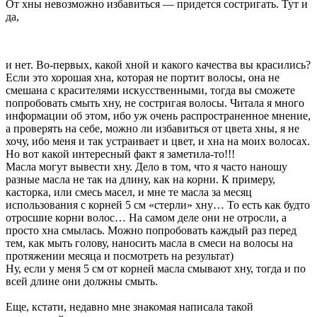
От хны невозможно избавиться — придется состригать. Тут и
да,
и нет. Во-первых, какой хной и какого качества вы красились?
Если это хорошая хна, которая не портит волосы, она не
смешана с красителями искусственными, тогда вы сможете
попробовать смыть хну, не состригая волосы. Читала я много
информации об этом, ибо уж очень распространенное мнение,
а проверять на себе, можно ли избавиться от цвета хны, я не
хочу, ибо меня и так устраивает и цвет, и хна на моих волосах.
Но вот какой интересный факт я заметила-то!!!
Масла могут вывести хну. Дело в том, что я часто наношу
разные масла не так на длину, как на корни. К примеру,
касторка, или смесь масел, и мне те масла за месяц
использования с корней 5 см «стерли» хну… То есть как будто
отросшие корни волос… На самом деле они не отросли, а
просто хна смылась. Можно попробовать каждый раз перед
тем, как мыть голову, наносить масла в смеси на волосы на
протяжении месяца и посмотреть на результат)
Ну, если у меня 5 см от корней масла смывают хну, тогда и по
всей длине они должны смыть.
Еще, кстати, недавно мне знакомая написала такой