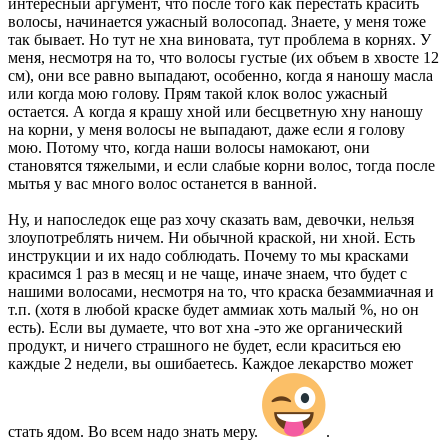
интересный аргумент, что после того как перестать красить
волосы, начинается ужасный волосопад. Знаете, у меня тоже
так бывает. Но тут не хна виновата, тут проблема в корнях. У
меня, несмотря на то, что волосы густые (их объем в хвосте 12
см), они все равно выпадают, особенно, когда я наношу масла
или когда мою голову. Прям такой клок волос ужасный
остается. А когда я крашу хной или бесцветную хну наношу
на корни, у меня волосы не выпадают, даже если я голову
мою. Потому что, когда наши волосы намокают, они
становятся тяжелыми, и если слабые корни волос, тогда после
мытья у вас много волос останется в ванной.
Ну, и напоследок еще раз хочу сказать вам, девочки, нельзя
злоупотреблять ничем. Ни обычной краской, ни хной. Есть
инструкции и их надо соблюдать. Почему то мы красками
красимся 1 раз в месяц и не чаще, иначе знаем, что будет с
нашими волосами, несмотря на то, что краска безаммиачная и
т.п. (хотя в любой краске будет аммиак хоть малый %, но он
есть). Если вы думаете, что вот хна -это же органический
продукт, и ничего страшного не будет, если краситься ею
каждые 2 недели, вы ошибаетесь. Каждое лекарство может
стать ядом. Во всем надо знать меру.
.