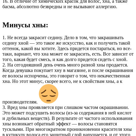
16. В отличие от химических красок для волос, хна, а также
басма, абсолютно безвредны и не вызывают аллергию.
Минусы хны:
1. Не всегда закрасит седину. Дело в том, что закрашивать
седину хной — это такое же искусство, как и получить такой
оттенок, какой вы хотите. Здесь придется постараться, но все-
таки, вариант, что хна может ее закрасить, есть. Все зависит от
того, какая будет смесь, и как долго придется сидеть с хной.
2. На сегодняшний день очень много разной хны продается.
Когда девушка покупает хну в магазине, и после окрашивания
ее волосы испорчены, это говорит о том, что некачественная
хна. Но этот минус, скорее всего, не к свойствам хны, а к
производителям.
3. Вред хны проявляется при слишком частом окрашивании.
Это может подсушить волосы (из-за содержания в ней кислот
и дубильных веществ). В результате от частого использования
хны возникает обратный эффект — волосы становятся
тусклыми. При многократном проникновении красителя хны
в кутикулу волоса его защитный слой нарушается, и от этого