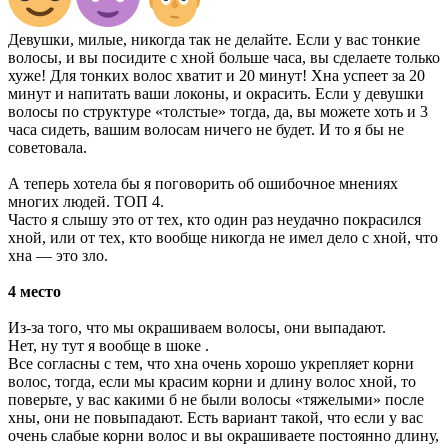
Девушки, милые, никогда так не делайте. Если у вас тонкие
волосы, и вы посидите с хной больше часа, вы сделаете только
хуже! Для тонких волос хватит и 20 минут! Хна успеет за 20
минут и напитать ваши локоны, и окрасить. Если у девушки
волосы по структуре «толстые» тогда, да, вы можете хоть и 3
часа сидеть, вашим волосам ничего не будет. И то я бы не
советовала.
А теперь хотела бы я поговорить об ошибочное мнениях
многих людей. ТОП 4.
Часто я слышу это от тех, кто один раз неудачно покрасился
хной, или от тех, кто вообще никогда не имел дело с хной, что
хна — это зло.
4 место
Из-за того, что мы окрашиваем волосы, они выпадают.
Нет, ну тут я вообще в шоке
.
Все согласны с тем, что хна очень хорошо укрепляет корни
волос, тогда, если мы красим корни и длину волос хной, то
поверьте, у вас какими б не были волосы «тяжелыми» после
хны, они не повыпадают. Есть вариант такой, что если у вас
очень слабые корни волос и вы окрашиваете постоянно длину,