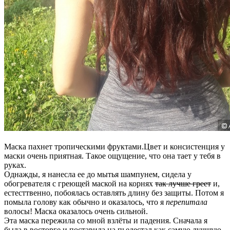
Маска пахнет тропическими фруктами.Цвет и консистенция у
маски очень приятная. Такое ощущение, что она тает у тебя в
руках.
Однажды, я нанесла ее до мытья шампунем, сидела у
обогревателя с греющей маской на корнях
так лучше греет
и,
естесттвенно, побоялась оставлять длину без защиты. Потом я
помыла голову как обычно и оказалось, что я
перепитала
волосы! Маска оказалось очень сильной.
Эта маска пережила со мной взлёты и падения. Сначала я
была в восторге и поставила на пьедестал как самую лучшую