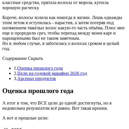
классные средства, прятала волосы от мороза, купила
хорошую расческу.
Короче, волосы холила как никогда в жизни. Лишь однажды
этим летом я оступилась - нарастив, а затем потеряв под
натяжением тяжёлых волос какую-то часть объёма. Плюс мне
еще и проредили срез, чтобы перепад между моим каре и
нарощенными был не таким заметным.
Но в любом случае, я заботилась о волосах сроком в целый
год.
Содержание
Скрыть
1.
Оценка прошлого года
2.
Цели на годовой марафон 2026 год
3.
Арсенал продуктов
Оценка прошлого года
А итог в том, что ВСЕ цели до одной достигнуты, но я
недовольна результатом всё равно. Вот такая ирония.
А вот и прошлые цели: