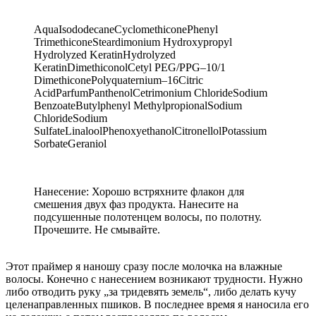
AquaIsododecaneCyclomethiconePhenyl
TrimethiconeSteardimonium Hydroxypropyl
Hydrolyzed KeratinHydrolyzed
KeratinDimethiconolCetyl PEG/PPG–10/1
DimethiconePolyquaternium–16Citric
AcidParfumPanthenolCetrimonium ChlorideSodium
BenzoateButylphenyl MethylpropionalSodium
ChlorideSodium
SulfateLinaloolPhenoxyethanolCitronellolPotassium
SorbateGeraniol
Нанесение: Хорошо встряхните флакон для
смешения двух фаз продукта. Нанесите на
подсушенные полотенцем волосы, по полотну.
Прочешите. Не смывайте.
Этот праймер я наношу сразу после молочка на влажные
волосы. Конечно с нанесением возникают трудности. Нужно
либо отводить руку „за тридевять земель“, либо делать кучу
целенаправленных пшиков. В последнее время я наносила его