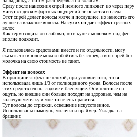
на ладошку, а потом распределяла по волосам.
Сразу после нанесения спрей немного липковат, но через пару
минут от дискомфортных ощущений не остается и следа.
Этот спрей делает волосы мягче и послушнее, но наносить его
лучше на влажные волосы. На сухих он дает эффект грязных
волос.
Как термозащита он слабоват, но в купе с молочком под фен
вполне подходит.
Я пользовалась средствами вместе и по отдельности, могу
сказать что вполне можно обойтись без спрея, а вот спрей без
молочка на свою стоимость не тянет.
Эффект на волосах
В принципе эффект не плохой, при условии того, что я
использовала лишь 1/3 от полноценного ухода. Волосы после
этих средств очень гладкие и блестящие. Они плотные на
ощупь, но внешне они больше походят на здоровые, чем на
колючую метелку и мне это очень нравится.
Тут волосы до стрижки, освещение искусственное.
Использованы шампунь, молочко и праймер. Укладка на
брашинг.