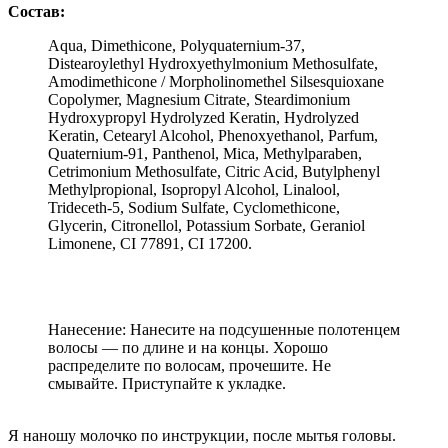
Состав:
Aqua, Dimethicone, Polyquaternium-37,
Distearoylethyl Hydroxyethylmonium Methosulfate,
Amodimethicone / Morpholinomethel Silsesquioxane
Copolymer, Magnesium Citrate, Steardimonium
Hydroxypropyl Hydrolyzed Keratin, Hydrolyzed
Keratin, Cetearyl Alcohol, Phenoxyethanol, Parfum,
Quaternium-91, Panthenol, Mica, Methylparaben,
Cetrimonium Methosulfate, Citric Acid, Butylphenyl
Methylpropional, Isopropyl Alcohol, Linalool,
Trideceth-5, Sodium Sulfate, Cyclomethicone,
Glycerin, Citronellol, Potassium Sorbate, Geraniol
Limonene, CI 77891, CI 17200.
Нанесение: Нанесите на подсушенные полотенцем
волосы — по длине и на концы. Хорошо
распределите по волосам, прочешите. Не
смывайте. Приступайте к укладке.
Я наношу молочко по инструкции, после мытья головы.