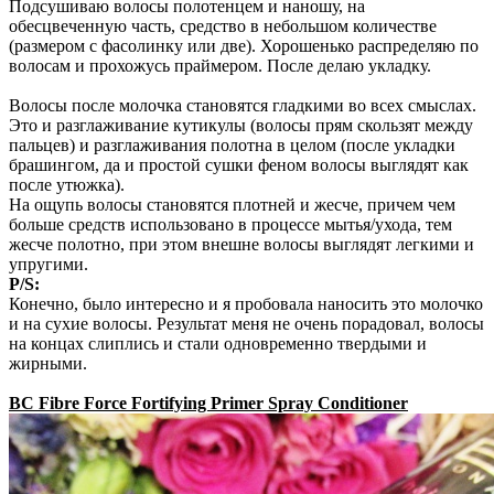
Подсушиваю волосы полотенцем и наношу, на
обесцвеченную часть, средство в небольшом количестве
(размером с фасолинку или две). Хорошенько распределяю по
волосам и прохожусь праймером. После делаю укладку.
Волосы после молочка становятся гладкими во всех смыслах.
Это и разглаживание кутикулы (волосы прям скользят между
пальцев) и разглаживания полотна в целом (после укладки
брашингом, да и простой сушки феном волосы выглядят как
после утюжка).
На ощупь волосы становятся плотней и жесче, причем чем
больше средств использовано в процессе мытья/ухода, тем
жесче полотно, при этом внешне волосы выглядят легкими и
упругими.
P/S:
Конечно, было интересно и я пробовала наносить это молочко
и на сухие волосы. Результат меня не очень порадовал, волосы
на концах слиплись и стали одновременно твердыми и
жирными.
BC Fibre Force Fortifying Primer Spray Conditioner