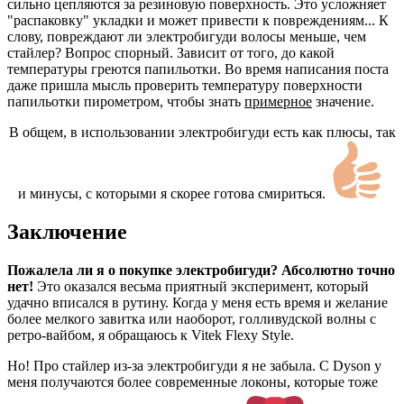
сильно цепляются за резиновую поверхность. Это усложняет
"распаковку" укладки и может привести к повреждениям... К
слову, повреждают ли электробигуди волосы меньше, чем
стайлер? Вопрос спорный. Зависит от того, до какой
температуры греются папильотки. Во время написания поста
даже пришла мысль проверить температуру поверхности
папильотки пирометром, чтобы знать
примерное
значение.
В общем, в использовании электробигуди есть как плюсы, так
и минусы, с которыми я скорее готова смириться.
Заключение
Пожалела ли я о покупке электробигуди? Абсолютно точно
нет!
Это оказался весьма приятный эксперимент, который
удачно вписался в рутину. Когда у меня есть время и желание
более мелкого завитка или наоборот, голливудской волны с
ретро-вайбом, я обращаюсь к Vitek Flexy Style.
Но! Про стайлер из-за электробигуди я не забыла. С Dyson у
меня получаются более современные локоны, которые тоже