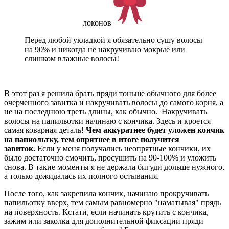
локонов
Перед любой укладкой я обязательно сушу волосы
на 90% и никогда не накручиваю мокрые или
слишком влажные волосы!
В этот раз я решила брать пряди тоньше обычного для более
очерченного завитка и накручивать волосы до самого корня, а
не на последнюю треть длины, как обычно. Накручивать
волосы на папильотки начинаю с кончика. Здесь и кроется
самая коварная деталь!
Чем аккуратнее будет уложен кончик
на папиольтку, тем опрятнее в итоге получится
завиток.
Если у меня получались неопрятные кончики, их
было достаточно смочить, просушить на 90-100% и уложить
снова. В такие моменты я не держала бигуди дольше нужного,
а только дожидалась их полного остывания.
После того, как закрепила кончик, начинаю прокручивать
папильотку вверх, тем самым равномерно "наматывая" прядь
на поверхность. Кстати, если начинать крутить с кончика,
зажим или заколка для дополнительной фиксации пряди