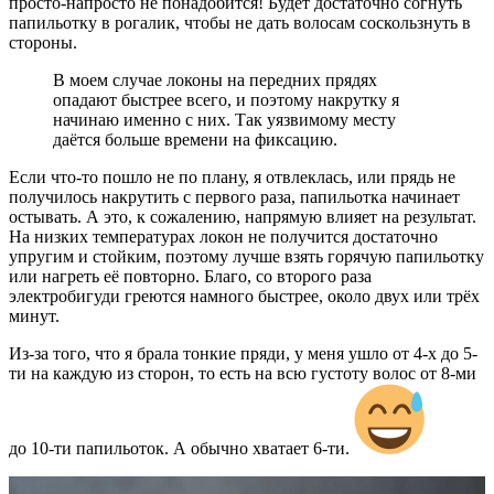
просто-напросто не понадобится! Будет достаточно согнуть
папильотку в рогалик, чтобы не дать волосам соскользнуть в
стороны.
В моем случае локоны на передних прядях
опадают быстрее всего, и поэтому накрутку я
начинаю именно с них. Так уязвимому месту
даётся больше времени на фиксацию.
Если что-то пошло не по плану, я отвлеклась, или прядь не
получилось накрутить с первого раза, папильотка начинает
остывать. А это, к сожалению, напрямую влияет на результат.
На низких температурах локон не получится достаточно
упругим и стойким, поэтому лучше взять горячую папильотку
или нагреть её повторно. Благо, со второго раза
электробигуди греются намного быстрее, около двух или трёх
минут.
Из-за того, что я брала тонкие пряди, у меня ушло от 4-х до 5-
ти на каждую из сторон, то есть на всю густоту волос от 8-ми
до 10-ти папильоток. А обычно хватает 6-ти.