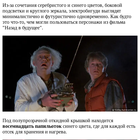
Из-за сочетания серебристого и синего цветов, боковой
подсветки и круглого зеркала, электробигуди выглядят
минималистично и футуристично одновременно. Как будто
это что-то, чем могли пользоваться персонажи из фильма
"Назад в будущее".
Под полупрозрачной откидной крышкой находится
восемнадцать папильоток
синего цвета, где для каждой есть
отсек для хранения и нагрева.