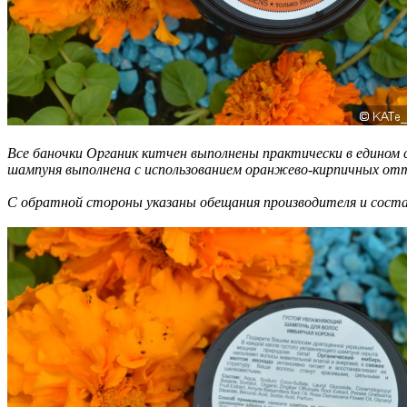
Все баночки Органик китчен выполнены практически в едином 
шампуня выполнена с использованием оранжево-кирпичных отт
С обратной стороны указаны обещания производителя и соста