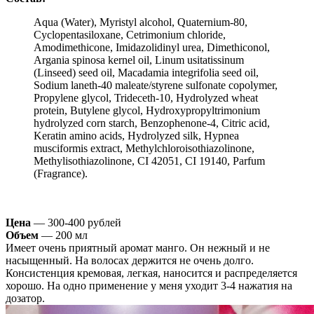
Aqua (Water), Myristyl alcohol, Quaternium-80,
Cyclopentasiloxane, Cetrimonium chloride,
Amodimethicone, Imidazolidinyl urea, Dimethiconol,
Argania spinosa kernel oil, Linum usitatissinum
(Linseed) seed oil, Macadamia integrifolia seed oil,
Sodium laneth-40 maleate/styrene sulfonate copolymer,
Propylene glycol, Trideceth-10, Hydrolyzed wheat
protein, Butylene glycol, Hydroxypropyltrimonium
hydrolyzed corn starch, Benzophenone-4, Citric acid,
Keratin amino acids, Hydrolyzed silk, Hypnea
musciformis extract, Methylchloroisothiazolinone,
Methylisothiazolinone, CI 42051, CI 19140, Parfum
(Fragrance).
Цена
— 300-400 рублей
Объем
— 200 мл
Имеет очень приятный аромат манго. Он нежный и не
насыщенный. На волосах держится не очень долго.
Консистенция кремовая, легкая, наносится и распределяется
хорошо. На одно применение у меня уходит 3-4 нажатия на
дозатор.