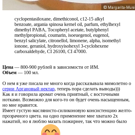
cyclopentasiloxane, dimethiconol, c12-15 alkyl
benzoate, argania spinosa kernel oil, parfum, ethylhexyl
dimethyl PABA, Tocopheryl acetate, butylphenyl
methylpropional, coumarin, isoeuegenol, eugenol,
benzyl salicylate, citronellol, limonene, alpha, isomethyl
ionone, geraniol, hydroxyisohexyl 3-cyclohexene
carboxaldehyde, CI 26100, CI 47000.
Цена
— 800-900 рублей в зависимости от ИМ.
Объем
— 100 мл.
О нем я уже писала не много когда рассказывала мимолетно о
серии Аргановый нектар
, теперь пора сделать выводы)))
Как я и говорила аромат очень приятный, с восточными
нотками. Возможно для кого-то он будет очень насыщенным,
но мне нравится.
Имеет густую маслянисто-силиконовую консистенцию желто-
прозрачного цвета. на одно применение мне хватало 2х
нажатий, но я люблю мазать пожирнее, так что можно было