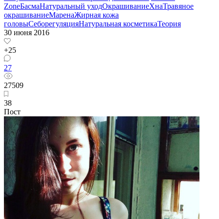
Zone
Басма
Натуральный уход
Окрашивание
Хна
Травяное
окрашивание
Марена
Жирная кожа
головы
Себорегуляция
Натуральная косметика
Теория
30 июня 2016
+25
27
27509
38
Пост