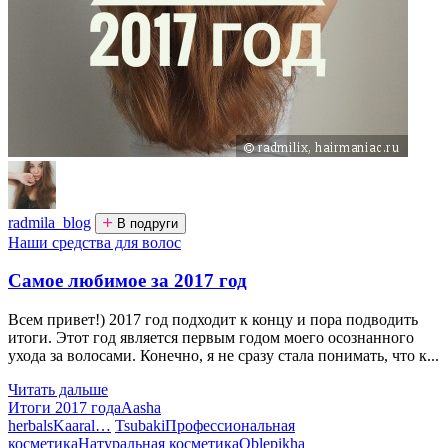
radmila_blog
В подруги
Наши средства для волос
Самое любимое за 2017 год
Всем привет!) 2017 год подходит к концу и пора подводить
итоги. Этот год является первым годом моего осознанного
ухода за волосами. Конечно, я не сразу стала понимать, что к...
Читать дальше
Итоги 2017 года
Aasha
herbals
Kaaral
…
Tsubaki
Профессиональная
косметика
Натуральная косметика
Oblepikha