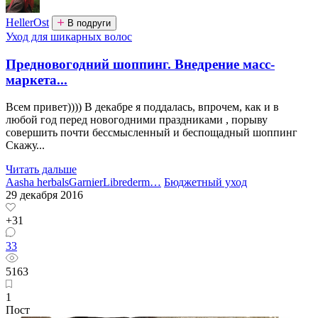
HellerOst
В подруги
Уход для шикарных волос
Предновогодний шоппинг. Внедрение масс-
маркета...
Всем привет)))) В декабре я поддалась, впрочем, как и в
любой год перед новогодними праздниками , порыву
совершить почти бессмысленный и беспощадный шоппинг
Скажу...
Читать дальше
Aasha herbals
Garnier
Librederm
…
Бюджетный уход
29 декабря 2016
+31
33
5163
1
Пост