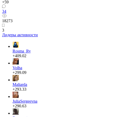
+59
34
18273
3
Лидеры активности
Rosma_Ry
+409.02
Volha
+299.09
Maliarda
+293.33
JuliaSergeevna
+290.63