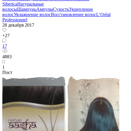
Siberica
Натуральные
волосы
Шампунь
Ампулы
Сухость
Укрепление
волос
Увлажнение волос
Восстановление волос
L’Oréal
Professionnel
28 декабря 2017
+27
17
4883
1
Пост