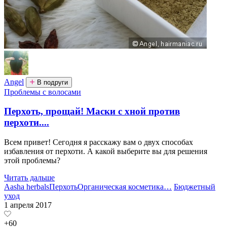
Angel
В подруги
Проблемы с волосами
Перхоть, прощай! Маски с хной против
перхоти....
Всем привет! Сегодня я расскажу вам о двух способах
избавления от перхоти. А какой выберите вы для решения
этой проблемы?
Читать дальше
Aasha herbals
Перхоть
Органическая косметика
…
Бюджетный
уход
1 апреля 2017
+60