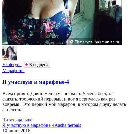
Ekateryna
В подруги
Марафоны
Я участвую в марафоне-4
Всем привет. Давно меня тут не было. У меня был, так
сказать, творческий перерыв, и вот я вернулась как раз
вовремя . Это первый мой марафон, в котором я буду делать
акцент на...
Читать дальше
Я участвую в марафоне-4
Aasha herbals
10 июня 2016