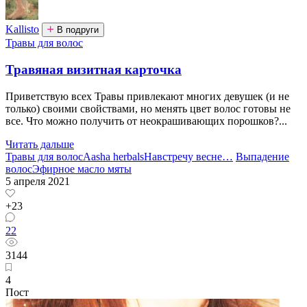
Kallisto
В подруги
Травы для волос
Травяная визитная карточка
Приветствую всех Травы привлекают многих девушек (и не
только) своими свойствами, но менять цвет волос готовы не
все. Что можно получить от неокрашивающих порошков?...
Читать дальше
Травы для волос
Aasha herbals
Навстречу весне
…
Выпадение
волос
Эфирное масло мяты
5 апреля 2021
+23
22
3144
4
Пост