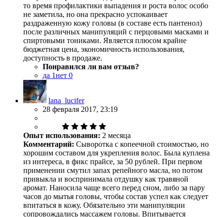
то время профилактики выпадения и роста волос особо
не заметила, но она прекрасно успокаивает
раздраженную кожу головы (в составе есть пантенол)
после различных манипуляций с перцовыми масками и
спиртовыми тониками. Является плюсом крайне
бюджетная цена, экономичность использования,
доступность в продаже.
Понравился ли вам отзыв?
да
1
нет
0
lana_lucifer
28 февраля 2017, 23:19
Опыт использования:
2 месяца
Комментарий:
Сыворотка с копеечной стоимостью, но
хорошим составом для укрепления волос. Была куплена
из интереса, в фикс прайсе, за 50 рублей. При первом
применении смутил запах репейного масла, но потом
привыкла и воспринимала отдушку как травяной
аромат. Наносила чаще всего перед сном, либо за пару
часов до мытья головы, чтобы состав успел как следует
впитаться в кожу. Обязательно эти манипуляции
сопровождались массажем головы. Впитывается