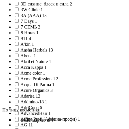
3D сияние, блеск и сила 2
3W Clinic 1
3А (AAA) 13
7 Days 1
7 СЕМЬ 2
8 Horas 1
911 4
A'kin 1
Aasha Herbals 13
Abena 1
Abril et Nature 1
Acca Kappa 1
Acme color 1
Acme Professional 2
Acqua Di Parma 1
Acure Organics 3
Adarisa 13
Addmino-18 1
AdriCoco 6
По типу косметики
AdvancedHair 1
Affina Profi (Аффина-профи) 1
Масс-маркет 9
AG 11