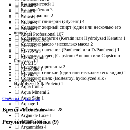
Без красителей 1
Amika 9
Без парабенов 3
Amini 1
Без силиконов 2
Amway 1
Содержит глицерин (Glycerin) 4
Anariti 3
Содержит жирный спирт (один или несколько его
Andrea 1
видов) 2
Angel Professional 107
Содержит кератин (Keratin или Hydrolyzed Keratin) 1
Angel Recipe 1
Содержит масло / несколько масел 2
Anna Gale 2
Содержит пантенол (Panthenol или D-Panthenol) 1
Anna Sui 2
Содержит перец (Capsicum Annuum или Сapsicum
Anthocyanin 2
Frutescens) 1
AOMI 3
Содержит протеины 2
Aphrodite 1
Содержит силикон (один или несколько его видов) 1
Apivita 3
Содержит шелк (Isostearoyl hydrolyzed silk /
apoteks's 4
Hydrolyzed Silk Protein) 1
Aqua fruit 2
Aqua Mineral 2
Aqua Skin 1
Очистить фильтры
Aquage 1
Бренд «Floresan»
Aravia Professional 28
Argan de Luxe 1
Результаты поиска (
9
)
ArganiCare 3
Arganmidas 4