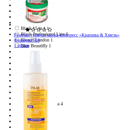
Bioxcin 2
Bio_Plant 1
BirchSPA 1
Bisou 8
Black 15 in 1 1
Black Professional Line 6
Floresan горячая маска-компресс «Крапива & Хмель»
Bleach London 1
Формула 518
1 отзыв
Blue Beautifly 1
Bodella 1
Bohemia Herbs 2
Borodatos 2
Bosley 31
Bosnic 4
Botanic Leaf 1
Botanic Secrets 1
Botanika 14
Botavikos 4
Bottega di Lungavita 4
Bounce Curl 5
Bouticle 8
Brae 2
Braun 2