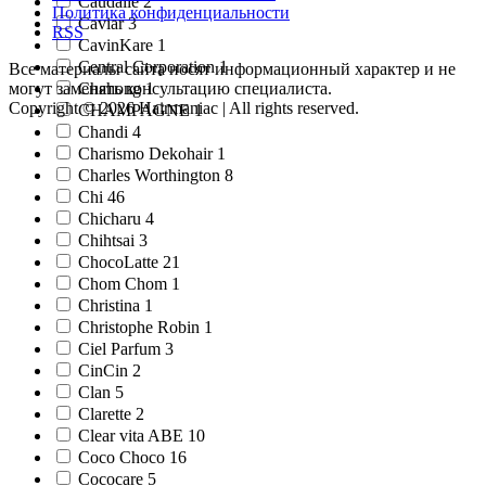
Caudalie 2
Политика конфиденциальности
Caviar 3
RSS
CavinKare 1
Central Corporation 1
Все материалы сайта носят информационный характер и не
Chahong 1
могут заменять консультацию специалиста.
Copyright © 2026 Hairmaniac | All rights reserved.
CHAMPAGNE 1
Chandi 4
Charismo Dekohair 1
Charles Worthington 8
Chi 46
Chicharu 4
Chihtsai 3
ChocoLatte 21
Chom Chom 1
Christina 1
Christophe Robin 1
Ciel Parfum 3
CinCin 2
Clan 5
Clarette 2
Clear vita ABE 10
Coco Choco 16
Cococare 5