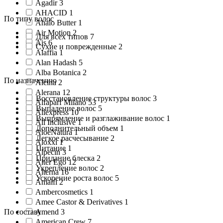
Agadir 3
AHACID 1
По типу волос
Ahalo Butter 1
Air Motion 2
Для всех типов 7
Ais 6
Сухие и поврежденные 2
Alaffia 1
Alan Hadash 5
Alba Botanica 2
По назначению
Alcina 2
Alerana 12
Восстановление структуры волос 3
Alfaparf Milano 53
Выпадение волос 5
Aliexpress 10
Выпрямление и разглаживание волос 1
All Inclusive 1
Дополнительный объем 1
AloeNatura 1
Легкое расчесывание 2
Aloxxi 1
Питание 1
Alpecin 3
Придание блеска 2
Alter Ego 12
Укрепление волос 2
Alterna 16
Ускорение роста волос 5
Amalfi 2
Ambercosmetics 1
Amee Castor & Derivatives 1
По составу
Amend 3
American Crew 7