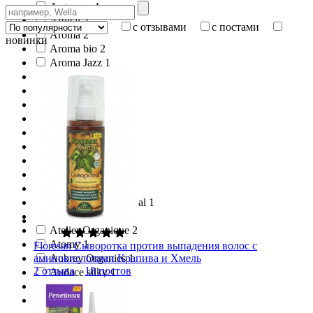
Argaway 4
Argital 2
с отзывами
с постами
Aroma 2
новинки
Aroma bio 2
Aroma Jazz 1
Aroma-in-Bio 1
Aroma-Zone 36
AromaNewTech 1
Aromashka 1
ARS/АРС 6
ART&FACT 1
Artègo 4
As I Am 6
Ashley Joy 2
Assistant Professional 1
Assoro 2
Atelier Organique 2
Atomy 1
Floresan Сыворотка против выпадения волос с
Aubrey Organics 1
аминокислотами Крапива и Хмель
2 отзыва
18 постов
Audace silky 1
Aura Cacia 6
Ausganica 15