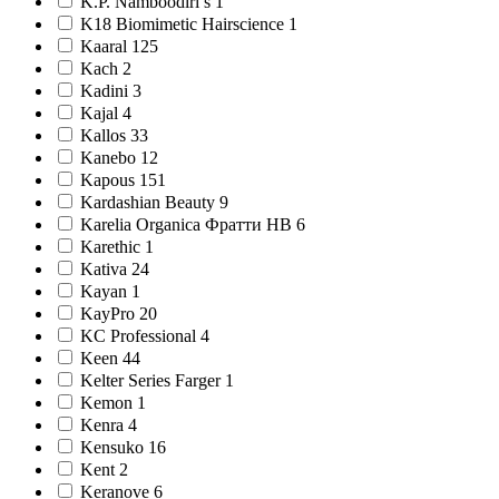
K.P. Namboodiri’s 1
K18 Biomimetic Hairscience 1
Kaaral 125
Kach 2
Kadini 3
Kajal 4
Kallos 33
Kanebo 12
Kapous 151
Kardashian Beauty 9
Karelia Organica Фратти НВ 6
Karethic 1
Kativa 24
Kayan 1
KayPro 20
KC Professional 4
Keen 44
Kelter Series Farger 1
Kemon 1
Kenra 4
Kensuko 16
Kent 2
Keranove 6