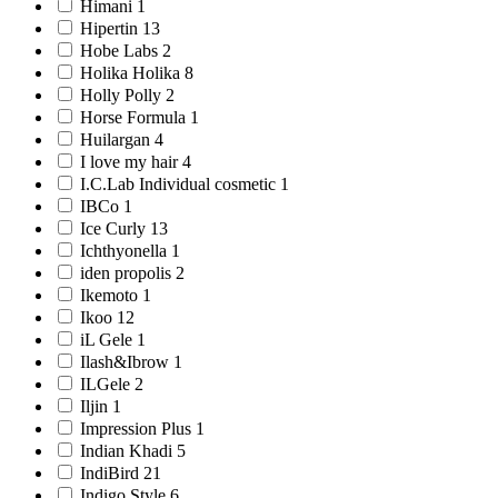
Himani 1
Hipertin 13
Hobe Labs 2
Holika Holika 8
Holly Polly 2
Horse Formula 1
Huilargan 4
I love my hair 4
I.C.Lab Individual cosmetic 1
IBCо 1
Ice Curly 13
Ichthyonella 1
iden propolis 2
Ikemoto 1
Ikoo 12
iL Gele 1
Ilash&Ibrow 1
ILGele 2
Iljin 1
Impression Plus 1
Indian Khadi 5
IndiBird 21
Indigo Style 6