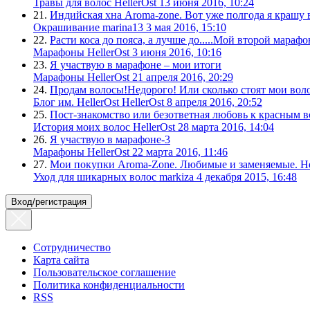
Травы для волос
HellerOst
13 июня 2016, 10:24
21.
Индийская хна Аroma-zone. Вот уже полгода я крашу 
Окрашивание
marina13
3 мая 2016, 15:10
22.
Расти коса до пояса, а лучше до.....Мой второй мар
Марафоны
HellerOst
3 июня 2016, 10:16
23.
Я участвую в марафоне – мои итоги
Марафоны
HellerOst
21 апреля 2016, 20:29
24.
Продам волосы!Недорого! Или сколько стоят мои воло
Блог им. HellerOst
HellerOst
8 апреля 2016, 20:52
25.
Пост-знакомство или безответная любовь к красным 
История моих волос
HellerOst
28 марта 2016, 14:04
26.
Я участвую в марафоне-3
Марафоны
HellerOst
22 марта 2016, 11:46
27.
Мои покупки Aroma-Zone. Любимые и заменяемые. Не
Уход для шикарных волос
markiza
4 декабря 2015, 16:48
Вход/регистрация
Сотрудничество
Карта сайта
Пользовательское соглашение
Политика конфиденциальности
RSS