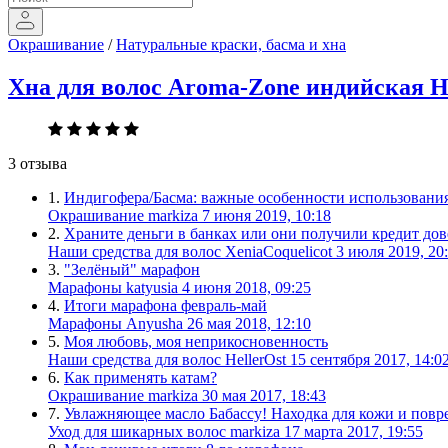
Окрашивание
/
Натуральные краски, басма и хна
Хна для волос Aroma-Zone индийская He
3 отзыва
1.
Индигофера/Басма: важные особенности использования
Окрашивание
markiza
7 июня 2019, 10:18
2.
Храните деньги в банках или они получили кредит дов
Наши средства для волос
XeniaCoquelicot
3 июля 2019, 20
3.
"Зелёный" марафон
Марафоны
katyusia
4 июня 2018, 09:25
4.
Итоги марафона февраль-май
Марафоны
Anyusha
26 мая 2018, 12:10
5.
Моя любовь, моя неприкосновенность
Наши средства для волос
HellerOst
15 сентября 2017, 14:0
6.
Как применять катам?
Окрашивание
markiza
30 мая 2017, 18:43
7.
Увлажняющее масло Бабассу! Находка для кожи и повр
Уход для шикарных волос
markiza
17 марта 2017, 19:55