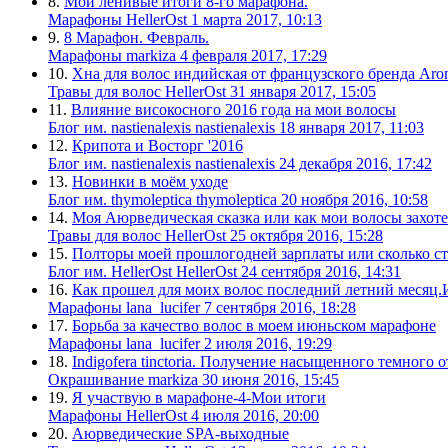
8.
Мои ленивые итоги 8-го марафона.
Марафоны
HellerOst
1 марта 2017, 10:13
9.
8 Марафон. Февраль.
Марафоны
markiza
4 февраля 2017, 17:29
10.
Хна для волос индийская от французского бренда Aro
Травы для волос
HellerOst
31 января 2017, 15:05
11.
Влияние високосного 2016 года на мои волосы
Блог им. nastienalexis
nastienalexis
18 января 2017, 11:03
12.
Крипота и Восторг '2016
Блог им. nastienalexis
nastienalexis
24 декабря 2016, 17:42
13.
Новинки в моём уходе
Блог им. thymoleptica
thymoleptica
20 ноября 2016, 10:58
14.
Моя Аюрведическая сказка или как мои волосы захотел
Травы для волос
HellerOst
25 октября 2016, 15:28
15.
Полторы моей прошлогодней зарплаты или сколько ст
Блог им. HellerOst
HellerOst
24 сентября 2016, 14:31
16.
Как прошел для моих волос последний летний месяц.
Марафоны
lana_lucifer
7 сентября 2016, 18:28
17.
Борьба за качество волос в моем июньском марафоне
Марафоны
lana_lucifer
2 июля 2016, 19:29
18.
Indigofera tinctoria. Получение насыщенного темного
Окрашивание
markiza
30 июня 2016, 15:45
19.
Я участвую в марафоне-4-Мои итоги
Марафоны
HellerOst
4 июля 2016, 20:00
20.
Аюрведические SPA-выходные