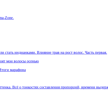
ma-Zone.
и стать индианками. Влияние трав на рост волос. Часть первая.
оят мои волосы осенью
Итоги марафона
 оттенка. Всё о тонкостях составления пропорций, времени выдер