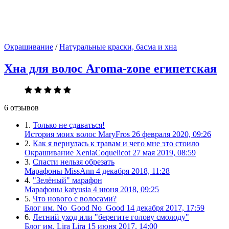
Окрашивание
/
Натуральные краски, басма и хна
Хна для волос Aroma-zone египетская
6 отзывов
1.
Только не сдаваться!
История моих волос
MaryFros
26 февраля 2020, 09:26
2.
Как я вернулась к травам и чего мне это стоило
Окрашивание
XeniaCoquelicot
27 мая 2019, 08:59
3.
Спасти нельзя обрезать
Марафоны
MissAnn
4 декабря 2018, 11:28
4.
"Зелёный" марафон
Марафоны
katyusia
4 июня 2018, 09:25
5.
Что нового с волосами?
Блог им. No_Good
No_Good
14 декабря 2017, 17:59
6.
Летний уход или "берегите голову смолоду"
Блог им. Lira
Lira
15 июня 2017, 14:00