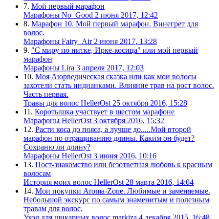
7.
Мой первый марафон
Марафоны
No_Good
2 июня 2017, 12:42
8.
Марафон 10. Мой первый марафон. Винегрет для
волос.
Марафоны
Fairy_Air
2 июня 2017, 13:28
9.
"С миру по нитке, Ирке-косица" или мой первый
марафон
Марафоны
Lira
3 апреля 2017, 12:03
10.
Моя Аюрведическая сказка или как мои волосы
захотели стать индианками. Влияние трав на рост волос.
Часть первая.
Травы для волос
HellerOst
25 октября 2016, 15:28
11.
Коротышка участвует в шестом марафоне
Марафоны
HellerOst
3 октября 2016, 15:32
12.
Расти коса до пояса, а лучше до.....Мой второй
марафон по отращиванию длины. Каким он будет?
Сохраню ли длину?
Марафоны
HellerOst
3 июня 2016, 10:16
13.
Пост-знакомство или безответная любовь к красным
волосам
История моих волос
HellerOst
28 марта 2016, 14:04
14.
Мои покупки Aroma-Zone. Любимые и заменяемые.
Небольшой экскурс по самым знаменитым и полезным
травам для волос.
Уход для шикарных волос
markiza
4 декабря 2015, 16:48