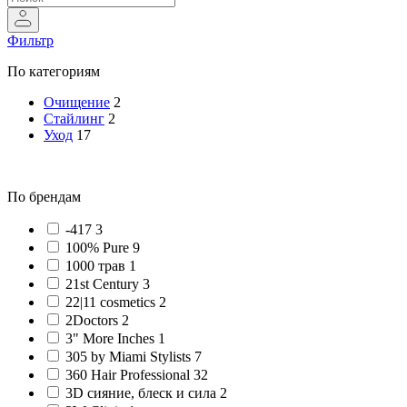
Фильтр
По категориям
Очищение
2
Стайлинг
2
Уход
17
По брендам
-417 3
100% Pure 9
1000 трав 1
21st Century 3
22|11 cosmetics 2
2Doctors 2
3" More Inches 1
305 by Miami Stylists 7
360 Hair Professional 32
3D сияние, блеск и сила 2