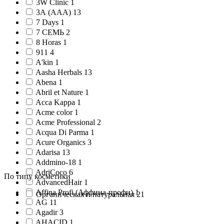
3W Clinic 1
3А (AAA) 13
7 Days 1
7 СЕМЬ 2
8 Horas 1
911 4
A'kin 1
Aasha Herbals 13
Abena 1
Abril et Nature 1
Acca Kappa 1
Acme color 1
Acme Professional 2
Acqua Di Parma 1
Acure Organics 3
Adarisa 13
Addmino-18 1
AdriCoco 6
По типу косметики
AdvancedHair 1
Affina Profi (Аффина-профи) 1
Органическая и натуральная 21
AG 11
Agadir 3
AHACID 1