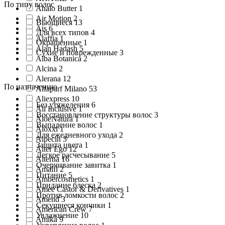
По типу волос
Ahalo Butter 1
Air Motion 2
Вьющиеся 13
Ais 6
Для всех типов 4
Alaffia 1
Окрашенные 1
Alan Hadash 5
Сухие и поврежденные 3
Alba Botanica 2
Alcina 2
Alerana 12
По назначению
Alfaparf Milano 53
Aliexpress 10
Без утяжеления 6
All Inclusive 1
Восстановление структуры волос 3
AloeNatura 1
Выпадение волос 1
Aloxxi 1
Для ежедневного ухода 2
Alpecin 3
Защита цвета 1
Alter Ego 12
Легкое расчесывание 5
Alterna 16
Очерчивание завитка 1
Amalfi 2
Питание 5
Ambercosmetics 1
Придание блеска 2
Amee Castor & Derivatives 1
Против ломкости волос 2
Amend 3
Секущиеся кончики 1
American Crew 7
Увлажнение 10
Amika 9