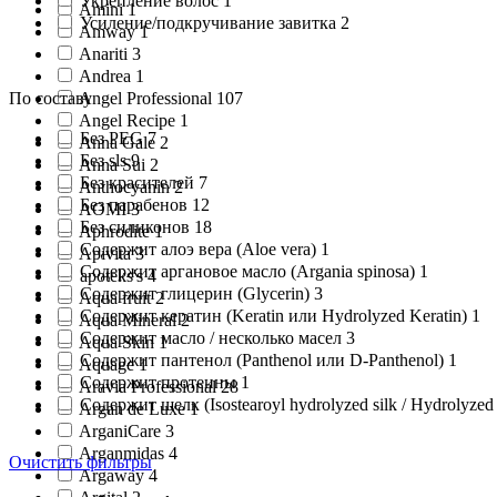
Укрепление волос 1
Amini 1
Усиление/подкручивание завитка 2
Amway 1
Anariti 3
Andrea 1
По составу
Angel Professional 107
Angel Recipe 1
Без PEG 7
Anna Gale 2
Без sls 9
Anna Sui 2
Без красителей 7
Anthocyanin 2
Без парабенов 12
AOMI 3
Без силиконов 18
Aphrodite 1
Содержит алоэ вера (Aloe vera) 1
Apivita 3
Содержит аргановое масло (Argania spinosa) 1
apoteks's 4
Содержит глицерин (Glycerin) 3
Aqua fruit 2
Содержит кератин (Keratin или Hydrolyzed Keratin) 1
Aqua Mineral 2
Содержит масло / несколько масел 3
Aqua Skin 1
Содержит пантенол (Panthenol или D-Panthenol) 1
Aquage 1
Содержит протеины 1
Aravia Professional 28
Содержит шелк (Isostearoyl hydrolyzed silk / Hydrolyzed S
Argan de Luxe 1
ArganiCare 3
Arganmidas 4
Очистить фильтры
Argaway 4