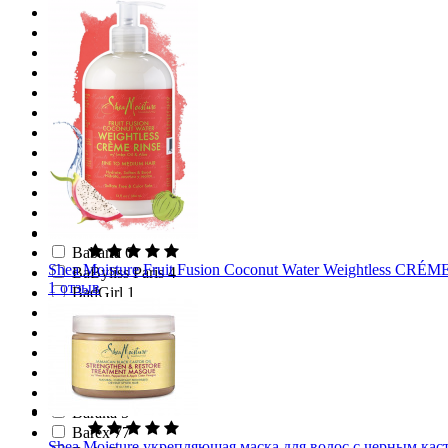
Aveda 5
Avon 51
Axe 1
Axioma 1
Ayluna 3
Ayoume 2
Ayris Silk 2
Ayur 3
Ayur Plus 5
Azzaro 1
A`Pieu 4
B.U.T.Y. 1
Babaria 6
Shea Moisture Fruit Fusion Coconut Water Weightless CRÉM
BaByliss Paris 4
1 отзыв
BadGirl 1
Baidyanath 1
Baikal Herbals 4
Balea 8
Bali Secret 1
Balmain 9
Baraka 5
Barex 77
Shea Moisture укрепляющая маска для волос с черным касто