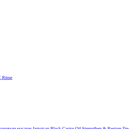
E Rinse
ровым маслом Jamaican Black Castor Oil Strengthen & Restore Tr