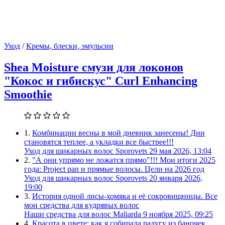
Уход
/
Кремы, блески, эмульсии
Shea Moisture смузи для локонов
"Кокос и гибискус" Curl Enhancing
Smoothie
1.
Комбинации весны в мой дневник занесены! Дни
становятся теплее, а укладки все быстрее!!!
Уход для шикарных волос
Sporovets
29 мая 2026, 13:04
2.
"А они упрямо не ложатся прямо"!!! Мои итоги 2025
года: Project pan и прямые волосы. Цели на 2026 год
Уход для шикарных волос
Sporovets
20 января 2026,
19:00
3.
История одной лисы-хомяка и её сокровищницы. Все
мои средства для кудрявых волос
Наши средства для волос
Maliarda
9 ноября 2025, 09:25
4.
Красота в цвете: как я собирала радугу из баночек