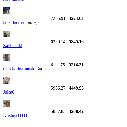
7255.91
4224.03
lana_lucifer
Блогер
6329.14
5845.16
Zavitushki
6111.75
3216.31
miss.karina-music
Блогер
5956.27
4449.95
Julea8
5837.83
4208.42
Kristina11111