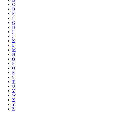
C
D
E
F
G
H
I
J
K
L
M
N
O
P
Q
R
S
T
U
V
W
X
Y
Z