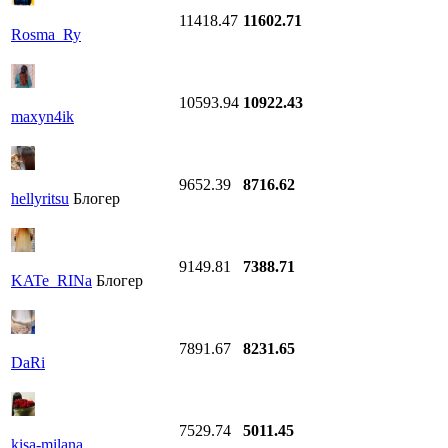
11418.47
11602.71
Rosma_Ry
10593.94
10922.43
maxyn4ik
9652.39
8716.62
hellyritsu
Блогер
9149.81
7388.71
KATe_RINa
Блогер
7891.67
8231.65
DaRi
7529.74
5011.45
kisa-milana