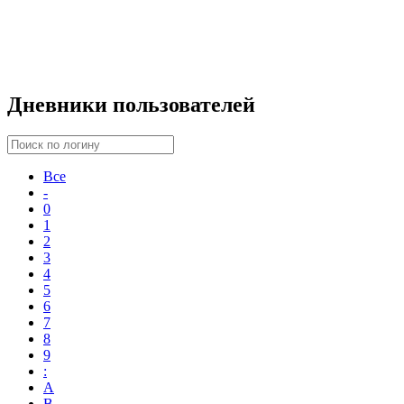
Дневники пользователей
Все
-
0
1
2
3
4
5
6
7
8
9
:
A
B