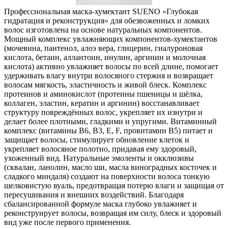
Профессиональная маска-хумектант SUENO «Глубокая
гидратация и реконструкция» для обезвоженных и ломких
волос изготовлена на основе натуральных компонентов.
Мощный комплекс увлажняющих компонентов-хумектантов
(мочевина, пантенол, алоэ вера, глицерин, гиалуроновая
кислота, бетаин, аллантоин, инулин, аргинин и молочная
кислота) активно увлажняет волосы по всей длине, помогает
удерживать влагу внутри волосяного стержня и возвращает
волосам мягкость, эластичность и живой блеск. Комплекс
протеинов и аминокислот (протеины пшеницы и шёлка,
коллаген, эластин, кератин и аргинин) восстанавливает
структуру повреждённых волос, укрепляет их изнутри и
делает более плотными, гладкими и упругими. Витаминный
комплекс (витамины B6, B3, Е, F, провитамин B5) питает и
защищает волосы, стимулирует обновление клеток и
укрепляет волосяное полотно, придавая ему здоровый,
ухоженный вид. Натуральные эмоленты и окклюзивы
(сквалан, ланолин, масло ши, масла виноградных косточек и
сладкого миндаля) создают на поверхности волоса тонкую
шелковистую вуаль, предотвращая потерю влаги и защищая от
пересушивания и внешних воздействий. Благодаря
сбалансированной формуле маска глубоко увлажняет и
реконструирует волосы, возвращая им силу, блеск и здоровый
вид уже после первого применения.