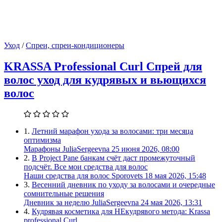
Уход
/
Спреи, спреи-кондиционеры
KRASSA Professional Curl Спрей для
волос уход для кудрявых и вьющихся
волос
1.
Летний марафон ухода за волосами: три месяца
оптимизма
Марафоны
JuliaSergeevna
25 июня 2026, 08:00
2.
В Project Panе банкам счёт даст промежуточный
подсчёт. Все мои средства для волос
Наши средства для волос
Sporovets
18 мая 2026, 15:48
3.
Весенний дневник по уходу за волосами и очередные
сомнительные решения
Дневник за неделю
JuliaSergeevna
24 мая 2026, 13:31
4.
Кудрявая косметика для НЕкудрявого метода: Krassa
professional Curl