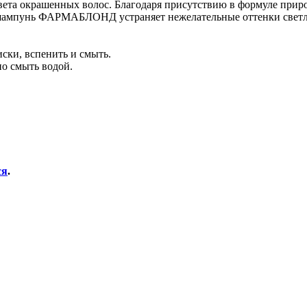
 окрашенных волос. Благодаря присутствию в формуле природ
, шампунь ФАРМАБЛОНД устраняет нежелательные оттенки светл
ски, вспенить и смыть.
но смыть водой.
ся
.