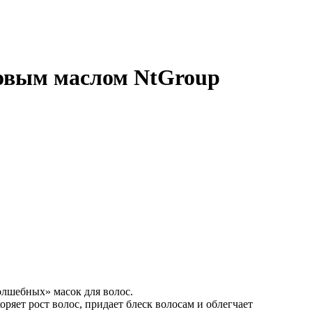
совым маслом NtGroup
олшебных» масок для волос.
ряет рост волос, придает блеск волосам и облегчает