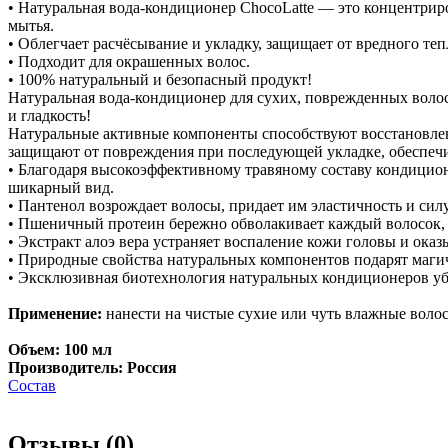
• Натуральная вода-кондиционер ChocoLatte — это концентриро
мытья.
• Облегчает расчёсывание и укладку, защищает от вредного те
• Подходит для окрашенных волос.
• 100% натуральный и безопасный продукт!
Натуральная вода-кондиционер для сухих, поврежденных волос 
и гладкость!
Натуральные активные компоненты способствуют восстановлен
защищают от повреждения при последующей укладке, обеспечив
• Благодаря высокоэффективному травяному составу кондицион
шикарный вид.
• Пантенол возрождает волосы, придает им эластичность и силу
• Пшеничный протеин бережно обволакивает каждый волосок, у
• Экстракт алоэ вера устраняет воспаление кожи головы и ока
• Природные свойства натуральных компонентов подарят магич
• Эксклюзивная биотехнология натуральных кондиционеров уб
Применение:
нанести на чистые сухие или чуть влажные волос
Объем: 100 мл
Производитель: Россия
Состав
Отзывы (
0
)