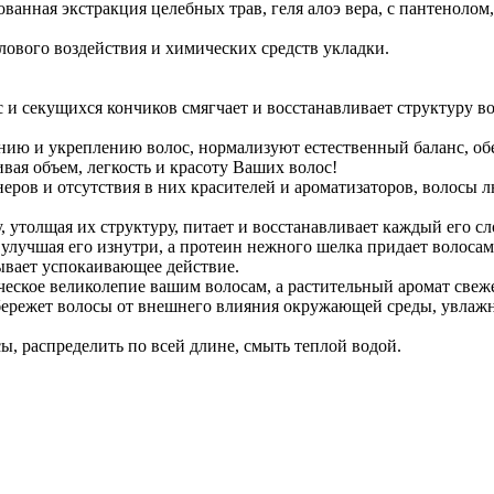
ванная экстракция целебных трав, геля алоэ вера, с пантеноло
плового воздействия и химических средств укладки.
и секущихся кончиков смягчает и восстанавливает структуру вол
ию и укреплению волос, нормализуют естественный баланс, обе
ая объем, легкость и красоту Ваших волос!
еров и отсутствия в них красителей и ароматизаторов, волосы 
, утолщая их структуру, питает и восстанавливает каждый его сл
лучшая его изнутри, а протеин нежного шелка придает волосам 
зывает успокаивающее действие.
еское великолепие вашим волосам, а растительный аромат свеже
ережет волосы от внешнего влияния окружающей среды, увлажни
ы, распределить по всей длине, смыть теплой водой.