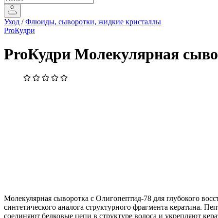
Уход
/
Флюиды, сыворотки, жидкие кристаллы
ProКудри
ProКудри Молекулярная сыво
Молекулярная сыворотка с Олигопептид-78 для глубокого восс
синтетического аналога структурного фрагмента кератина. Пе
соединяют белковые цепи в структуре волоса и укрепляют кер