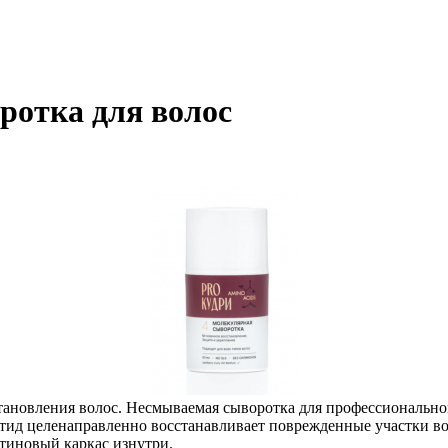
ротка для волос
тановления волос. Несмываемая сыворотка для профессиональног
птид целенаправленно восстанавливает поврежденные участки в
атиновый каркас изнутри.