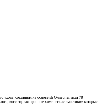
о ухода, созданная на основе sh-Олигопептида-78 —
олоса, воссоздавая прочные химические «мостики» которые