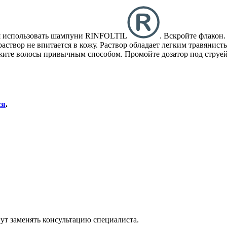
ся использовать шампуни RINFOLTIL
. Вскройте флакон
створ не впитается в кожу. Раствор обладает легким травянисты
ложите волосы привычным способом. Промойте дозатор под струе
ся
.
ут заменять консультацию специалиста.