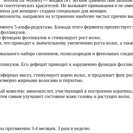
Serenoa for Women) — жидкость с легким травянистым запахом
и синтетических красителей. Не вызывает привыкания и не име
реноа для женщин» создана специально для женщин.
мпоненты, направлен на устранение наиболее частых причин вы
ента 5-альфа-редуктазы. Блокада этого фермента препятствует
 фолликулов.
я функцию фолликулов и стимулирует рост волос.
, что приводит к значительному увеличению роста волос, а так
икального набора сапонинов, полисахаридов и фенольных соедин
ликулов. Его дефицит приводит к нарушению функции фолликул
 эфирных масел, стимулирует корни волос, и продлевает фазу ро
чрезмерно жирными волосами и перхотью.
ый комплекс аминокислот, участвующий в построении кератина
тем самым улучшают состояние кожи головы и растущих волос.
 протяжении 3-4 месяцев, 3 раза в неделю.