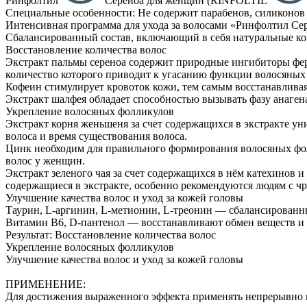
Ринфолтил
Сереноа для женщин (RINFOLTIL
Специальные особенности: Не содержит парабенов, силиконов 
Интенсивная программа для ухода за волосами «Ринфолтил Се
Сбалансированный состав, включающий в себя натуральные ко
Восстановление количества волос
Экстракт пальмы сереноа содержит природные ингибиторы ферм
количество которого приводит к угасанию функции волосяных
Кофеин стимулирует кровоток кожи, тем самым восстанавлива
Экстракт шалфея обладает способностью вызывать фазу анагена
Укрепление волосяных фолликулов
Экстракт корня женьшеня за счет содержащихся в экстракте ун
волоса и время существования волоса.
Цинк необходим для правильного формирования волосяных фол
волос у женщин.
Экстракт зеленого чая за счет содержащихся в нём катехинов и
содержащиеся в экстракте, особенно рекомендуются людям с 
Улучшение качества волос и уход за кожей головы
Таурин, L-аргинин, L-метионин, L-треонин — сбалансированн
Витамин B6, D-пантенол — восстанавливают обмен веществ и 
Результат: Восстановление количества волос
Укрепление волосяных фолликулов
Улучшение качества волос и уход за кожей головы
ПРИМЕНЕНИЕ:
Для достижения выраженного эффекта применять непрерывно на