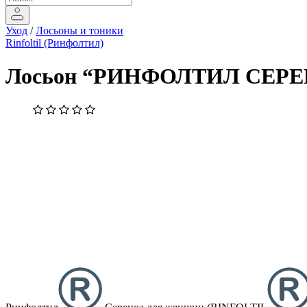
Уход
/
Лосьоны и тоники
Rinfoltil (Ринфолтил)
Лосьон “РИНФОЛТИЛ СЕРЕНОА