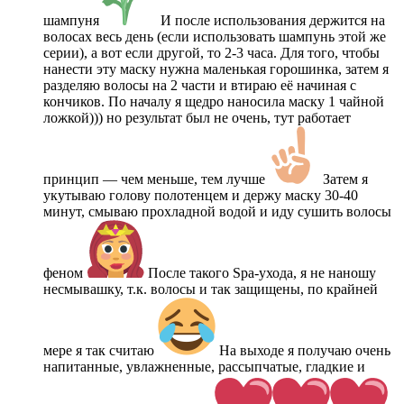
шампуня
И после использования держится на
волосах весь день (если использовать шампунь этой же
серии), а вот если другой, то 2-3 часа. Для того, чтобы
нанести эту маску нужна маленькая горошинка, затем я
разделяю волосы на 2 части и втираю её начиная с
кончиков. По началу я щедро наносила маску 1 чайной
ложкой))) но результат был не очень, тут работает
принцип — чем меньше, тем лучше
Затем я
укутываю голову полотенцем и держу маску 30-40
минут, смываю прохладной водой и иду сушить волосы
феном
После такого Spa-ухода, я не наношу
несмывашку, т.к. волосы и так защищены, по крайней
мере я так считаю
На выходе я получаю очень
напитанные, увлажненные, рассыпчатые, гладкие и