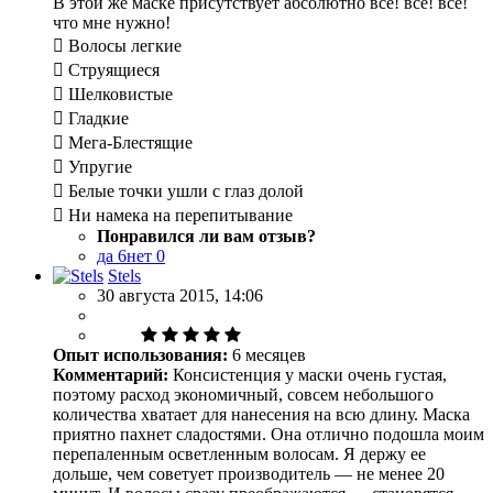
В этой же маске присутствует абсолютно все! все! все!
что мне нужно!
 Волосы легкие
 Струящиеся
 Шелковистые
 Гладкие
 Мега-Блестящие
 Упругие
 Белые точки ушли с глаз долой
 Ни намека на перепитывание
Понравился ли вам отзыв?
да
6
нет
0
Stels
30 августа 2015, 14:06
Опыт использования:
6 месяцев
Комментарий:
Консистенция у маски очень густая,
поэтому расход экономичный, совсем небольшого
количества хватает для нанесения на всю длину. Маска
приятно пахнет сладостями. Она отлично подошла моим
перепаленным осветленным волосам. Я держу ее
дольше, чем советует производитель — не менее 20