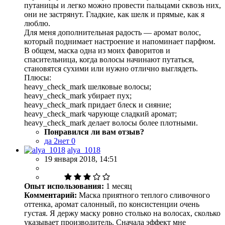
путаницы и легко можно провести пальцами сквозь них,
они не застрянут. Гладкие, как шелк и прямые, как я
люблю.
Для меня дополнительная радость — аромат волос,
который поднимает настроение и напоминает парфюм.
В общем, маска одна из моих фаворитов и
спасительница, когда волосы начинают путаться,
становятся сухими или нужно отлично выглядеть.
Плюсы:
heavy_check_mark шелковые волосы;
heavy_check_mark убирает пух;
heavy_check_mark придает блеск и сияние;
heavy_check_mark чарующе сладкий аромат;
heavy_check_mark делает волосы более плотными.
Понравился ли вам отзыв?
да
2
нет
0
alya_1018
19 января 2018, 14:51
Опыт использования:
1 месяц
Комментарий:
Маска приятного теплого сливочного
оттенка, аромат салонный, по консистенции очень
густая. Я держу маску ровно столько на волосах, сколько
указывает производитель. Сначала эффект мне