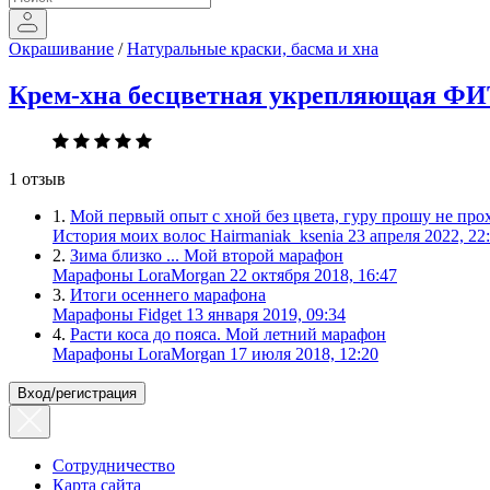
Окрашивание
/
Натуральные краски, басма и хна
Крем-хна бесцветная укрепляющая ФИ
1 отзыв
1.
Мой первый опыт с хной без цвета, гуру прошу не про
История моих волос
Hairmaniak_ksenia
23 апреля 2022, 22
2.
Зима близко ... Мой второй марафон
Марафоны
LoraMorgan
22 октября 2018, 16:47
3.
Итоги осеннего марафона
Марафоны
Fidget
13 января 2019, 09:34
4.
Расти коса до пояса. Мой летний марафон
Марафоны
LoraMorgan
17 июля 2018, 12:20
Вход/регистрация
Сотрудничество
Карта сайта