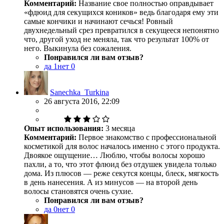
Комментарий:
Название свое полностью оправдывает
«фдюид для секущихся коников» ведь благодаря ему эти
самые кончики и начинают сечься! Ровный
двухнедельный срез превратился в секущееся непонятно
что, другой уход не меняла, так что результат 100% от
него. Выкинула без сожаления.
Понравился ли вам отзыв?
да
1
нет
0
Sanechka_Turkina
26 августа 2016, 22:09
Опыт использования:
3 месяца
Комментарий:
Первое знакомство с профессиональной
косметикой для волос началось именно с этого продукта.
Двоякое ощущение… Люблю, чтобы волосы хорошо
пахли, а то, что этот флюид без отдушек увидела только
дома. Из плюсов — реже секутся концы, блеск, мягкость
в день нанесения. А из минусов — на второй день
волосы становятся очень сухие.
Понравился ли вам отзыв?
да
0
нет
0