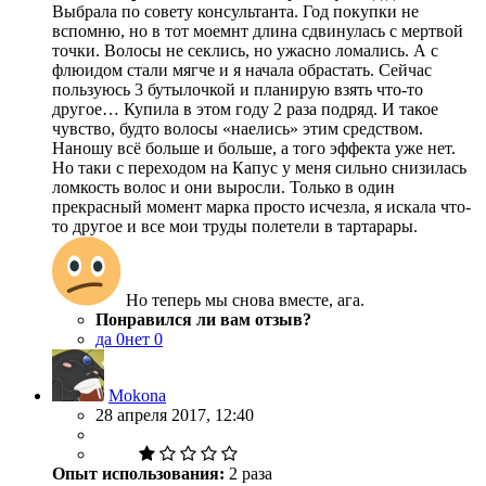
Выбрала по совету консультанта. Год покупки не
вспомню, но в тот моемнт длина сдвинулась с мертвой
точки. Волосы не секлись, но ужасно ломались. А с
флюидом стали мягче и я начала обрастать. Сейчас
пользуюсь 3 бутылочкой и планирую взять что-то
другое… Купила в этом году 2 раза подряд. И такое
чувство, будто волосы «наелись» этим средством.
Наношу всё больше и больше, а того эффекта уже нет.
Но таки с переходом на Капус у меня сильно снизилась
ломкость волос и они выросли. Только в один
прекрасный момент марка просто исчезла, я искала что-
то другое и все мои труды полетели в тартарары.
Но теперь мы снова вместе, ага.
Понравился ли вам отзыв?
да
0
нет
0
Mokona
28 апреля 2017, 12:40
Опыт использования:
2 раза