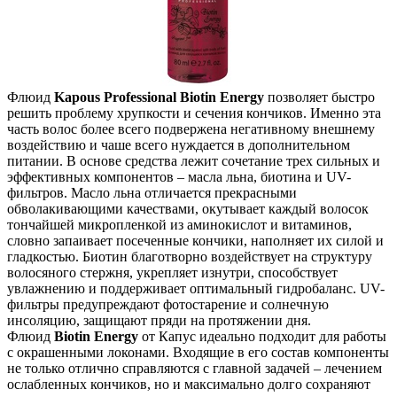
Флюид
Kapous Professional Biotin Energy
позволяет быстро
решить проблему хрупкости и сечения кончиков. Именно эта
часть волос более всего подвержена негативному внешнему
воздействию и чаше всего нуждается в дополнительном
питании. В основе средства лежит сочетание трех сильных и
эффективных компонентов – масла льна, биотина и UV-
фильтров. Масло льна отличается прекрасными
обволакивающими качествами, окутывает каждый волосок
тончайшей микропленкой из аминокислот и витаминов,
словно запаивает посеченные кончики, наполняет их силой и
гладкостью. Биотин благотворно воздействует на структуру
волосяного стержня, укрепляет изнутри, способствует
увлажнению и поддерживает оптимальный гидробаланс. UV-
фильтры предупреждают фотостарение и солнечную
инсоляцию, защищают пряди на протяжении дня.
Флюид
Biotin Energy
от Капус идеально подходит для работы
с окрашенными локонами. Входящие в его состав компоненты
не только отлично справляются с главной задачей – лечением
ослабленных кончиков, но и максимально долго сохраняют