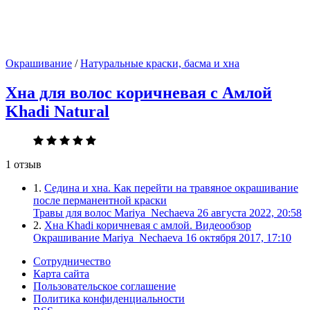
Окрашивание
/
Натуральные краски, басма и хна
Хна для волос коричневая с Амлой
Khadi Natural
1 отзыв
1.
Седина и хна. Как перейти на травяное окрашивание
после перманентной краски
Травы для волос
Mariya_Nechaeva
26 августа 2022, 20:58
2.
Хна Khadi коричневая с амлой. Видеообзор
Окрашивание
Mariya_Nechaeva
16 октября 2017, 17:10
Сотрудничество
Карта сайта
Пользовательское соглашение
Политика конфиденциальности