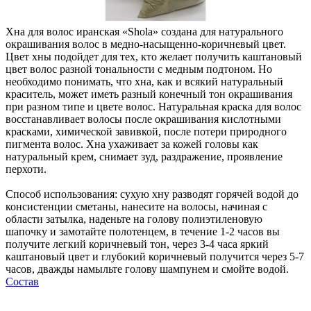
Хна для волос иранская «Shola» создана для натурального
окрашивания волос в медно-насыщенно-коричневый цвет.
Цвет хны подойдет для тех, кто желает получить каштановый
цвет волос разной тональности с медным подтоном. Но
необходимо понимать, что хна, как и всякий натуральный
краситель, может иметь разный конечный тон окрашивания
при разном типе и цвете волос. Натуральная краска для волос
восстанавливает волосы после окрашивания кислотными
красками, химической завивкой, после потери природного
пигмента волос. Хна ухаживает за кожей головы как
натуральный крем, снимает зуд, раздражение, проявление
перхоти.
Способ использования: сухую хну разводят горячей водой до
консистенции сметаны, нанесите на волосы, начиная с
области затылка, наденьте на голову полиэтиленовую
шапочку и замотайте полотенцем, в течение 1-2 часов вы
получите легкий коричневый тон, через 3-4 часа яркий
каштановый цвет и глубокий коричневый получится через 5-7
часов, дважды намыльте голову шампунем и смойте водой.
Состав