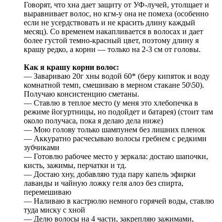
Говорят, что хна дает защиту от УФ-лучей, утолщает и
выравнивает волос, но кгм-у она не помеха (особенно
если не усердствовать и не красить длину каждый
месяц). Со временем накапливается в волосах и дает
более густой темно-красный цвет, поэтому длину я
крашу редко, а корни — только на 2-3 см от головы.
Как я крашу корни волос:
— Завариваю 20г хны водой 60* (беру кипяток и воду
комнатной темп, смешиваю в мерном стакане 50\50).
Получаю консистенцию сметаны.
— Ставлю в теплое место (у меня это хлебопечка в
режиме йогуртницы, но подойдет и батарея) (стоит там
около получаса, пока я делаю дела ниже)
— Мою голову только шампунем без лишних пленок
— Аккуратно расчесываю волосы гребнем с редкими
зубчиками
— Готовлю рабочее место у зеркала: достаю шапочки,
кисть, зажимы, перчатки и тд.
— Достаю хну, добавляю туда пару капель эфирки
лаванды и чайную ложку геля алоэ без спирта,
перемешиваю
— Наливаю в кастрюлю немного горячей воды, ставлю
туда миску с хной
— Делю волосы на 4 части, закрепляю зажимами,