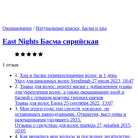
Окрашивание
/
Натуральные краски, басма и хна
East Nights Басма сирийская
1 отзыв
1.
Хна и басма: перевоплощение волос за 1 день
Уход для шикарных волос
Serafimah
27 июля 2023, 18:47
2.
Травы для волос: рецепт маски с добавлением усьмы
для укрепления волос, а также окрашивание хной и
басмой с отваром кожуры грецких орехов
Травы для волос
Egora
25 сентября 2022, 13:07
3.
Мои итоги года: топ средств для волос, не
оставивших равнодушными. Открытия, маст-хевы и
разочарования уходящего 2015.
Отзывы о средствах для волос
markiza
27 декабря 2015,
10:05
4.
Как менялись мои волосы за последнее десятилетие.