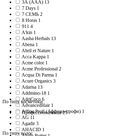
3А (AAA) 13
7 Days 1
7 СЕМЬ 2
8 Horas 1
911 4
A'kin 1
Aasha Herbals 13
Abena 1
Abril et Nature 1
Acca Kappa 1
Acme color 1
Acme Professional 2
Acqua Di Parma 1
Acure Organics 3
Adarisa 13
Addmino-18 1
AdriCoco 6
По типу косметики
AdvancedHair 1
Affina Profi (Аффина-профи) 1
Профессиональная 25
AG 11
Agadir 3
AHACID 1
По типу волос
Ahalo Butter 1