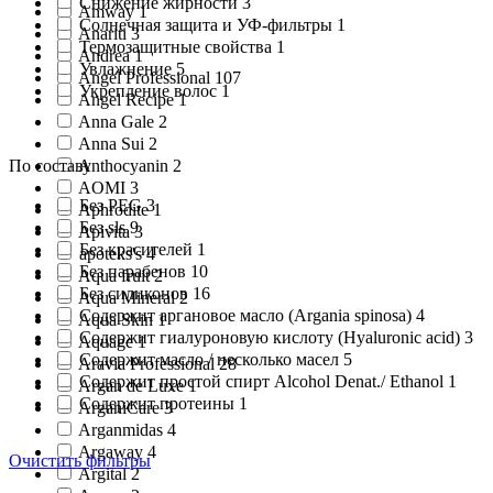
Снижение жирности 3
Amway 1
Солнечная защита и УФ-фильтры 1
Anariti 3
Термозащитные свойства 1
Andrea 1
Увлажнение 5
Angel Professional 107
Укрепление волос 1
Angel Recipe 1
Anna Gale 2
Anna Sui 2
По составу
Anthocyanin 2
AOMI 3
Без PEG 3
Aphrodite 1
Без sls 9
Apivita 3
Без красителей 1
apoteks's 4
Без парабенов 10
Aqua fruit 2
Без силиконов 16
Aqua Mineral 2
Содержит аргановое масло (Argania spinosa) 4
Aqua Skin 1
Содержит гиалуроновую кислоту (Hyaluronic acid) 3
Aquage 1
Содержит масло / несколько масел 5
Aravia Professional 28
Содержит простой спирт Alcohol Denat./ Ethanol 1
Argan de Luxe 1
Содержит протеины 1
ArganiCare 3
Arganmidas 4
Argaway 4
Очистить фильтры
Argital 2