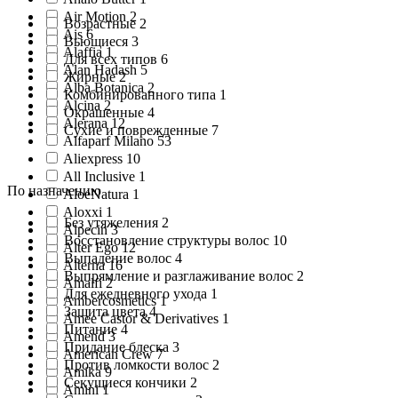
Air Motion 2
Возрастные 2
Ais 6
Вьющиеся 3
Alaffia 1
Для всех типов 6
Alan Hadash 5
Жирные 2
Alba Botanica 2
Комбинированного типа 1
Alcina 2
Окрашенные 4
Alerana 12
Сухие и поврежденные 7
Alfaparf Milano 53
Aliexpress 10
All Inclusive 1
По назначению
AloeNatura 1
Aloxxi 1
Без утяжеления 2
Alpecin 3
Восстановление структуры волос 10
Alter Ego 12
Выпадение волос 4
Alterna 16
Выпрямление и разглаживание волос 2
Amalfi 2
Для ежедневного ухода 1
Ambercosmetics 1
Защита цвета 4
Amee Castor & Derivatives 1
Питание 4
Amend 3
Придание блеска 3
American Crew 7
Против ломкости волос 2
Amika 9
Секущиеся кончики 2
Amini 1