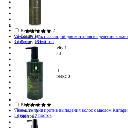
Batiste 19
BB One 9
BBCOS 3
Beamarry 2
Beautific 4
Beauty Formulas 2
Beauty Jar 1
Vieso шампунь с лавандой для контроля выделения кожног
3 отзыва
19 постов
Beauty style 1
Beauty Without Cruelty 1
BeautyConceptPRO 3
BEAVER 6
BeeCare 1
Beerskin Cosmetics 1
Belkosmex / Белкосмекс 3
Belluga 1
Berrywell 14
Bes 5
Beyond 1
Bio Secure 2
Vieso шампунь против выпадения волос с маслом Кипариса
Bio World 2
1 отзыв
17 постов
bio-spa 7
Bio-Woman 1
Biodelika 3